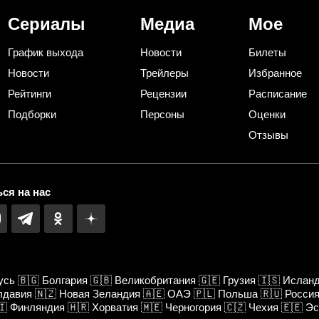
Сериалы
Медиа
Мое
График выхода
Новости
Билеты
Новости
Трейлеры
Избранное
Рейтинги
Рецензии
Расписание
Подборки
Персоны
Оценки
Отзывы
ся на нас
усь
🇧🇬
Болгария
🇬🇧
Великобритания
🇬🇪
Грузия
🇮🇸
Ислан
лдавия
🇳🇿
Новая Зеландия
🇦🇪
ОАЭ
🇵🇱
Польша
🇷🇺
Росси
🇮
Финляндия
🇭🇷
Хорватия
🇲🇪
Черногория
🇨🇿
Чехия
🇪🇪
Эс