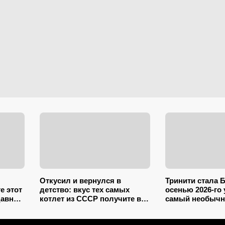
Откусил и вернулся в
Тринити стала Б
е этот
детство: вкус тех самых
осенью 2026-го
давно
котлет из СССР получите в
самый необычн
два счета – подслушал 5
со звездой «Ма
секретов шеф-повара
сказка, но не д