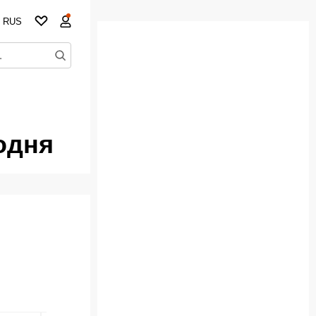
RUS
одня