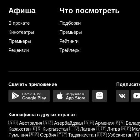
вариант
практичную)
Афиша
Что посмотреть
В прокате
Подборки
Кинотеатры
Премьеры
Премьеры
Рейтинги
Рецензии
Трейлеры
Скачать приложение
Подписать
Google Play
App Store
Киноафиша в других странах:
🇦🇺
Австралия
🇦🇿
Азербайджан
🇦🇲
Армения
🇧🇾
Белар
Казахстан
🇰🇬
Кыргызстан
🇱🇻
Латвия
🇱🇹
Литва
🇲🇩
Мо
Румыния
🇷🇸
Сербия
🇹🇯
Таджикистан
🇺🇿
Узбекистан
🇫