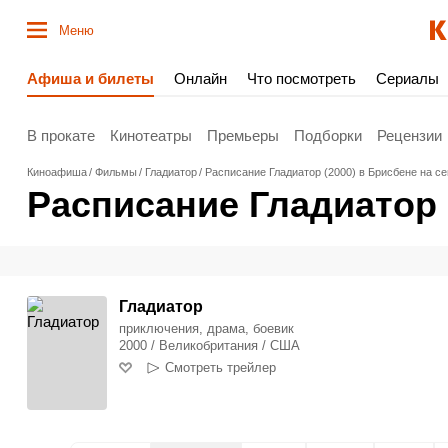
Меню
Афиша и билеты
Онлайн
Что посмотреть
Сериалы
В прокате
Кинотеатры
Премьеры
Подборки
Рецензии
Киноафиша
Фильмы
Гладиатор
Расписание Гладиатор (2000) в Брисбене на се
Расписание Гладиатор 
Гладиатор
приключения, драма, боевик
2000 / Великобритания / США
Смотреть трейлер