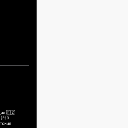
планка
дия
🇰🇿
я
🇷🇴
тония