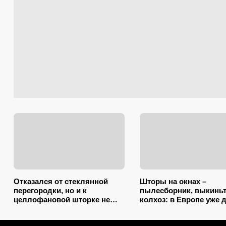
Отказался от стеклянной
Шторы на окнах –
перегородки, но и к
пылесборник, выкиньт
целлофановой шторке не
колхоз: в Европе уже 
вернусь: от брызг в ванной в
нашли 2 копеечных
2026 году спасает такой
альтернативы (и 1 –