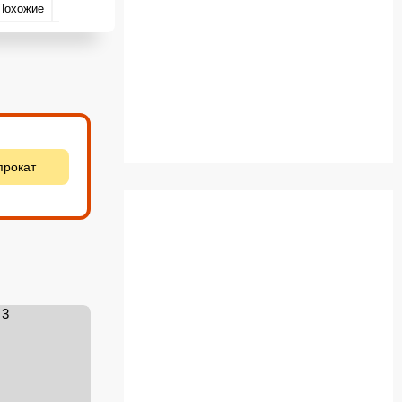
Похожие
Цитаты
Места съёмок
Вопросы и ответы
прокат