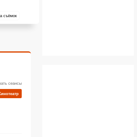
а съёмок
вать сеансы
Кинотеатр