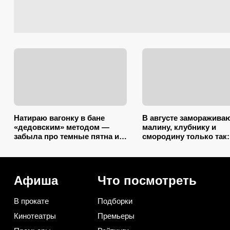
Натираю вагонку в бане
В августе заморажива
«дедовским» методом —
малину, клубнику и
забыла про темные пятна и
смородину только так:
плесень навсегда: так
ягоды пахнут как с гря
просто, что грех не
не растекаются в кашу
попробовать
Афиша
Что посмотреть
В прокате
Подборки
Кинотеатры
Премьеры