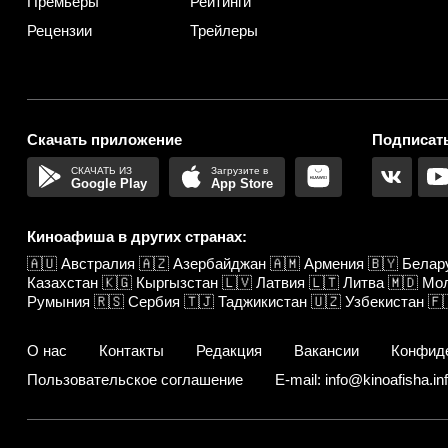
Премьеры
Рейтинги
Рецензии
Трейлеры
Скачать приложение
Подписать
Google Play
App Store
Киноафиша в других странах:
🇦🇺
Австралия
🇦🇿
Азербайджан
🇦🇲
Армения
🇧🇾
Белар
Казахстан
🇰🇬
Кыргызстан
🇱🇻
Латвия
🇱🇹
Литва
🇲🇩
Мо
Румыния
🇷🇸
Сербия
🇹🇯
Таджикистан
🇺🇿
Узбекистан
🇫
О нас
Контакты
Редакция
Вакансии
Конфид
Пользовательское соглашение
E-mail: info@kinoafisha.in