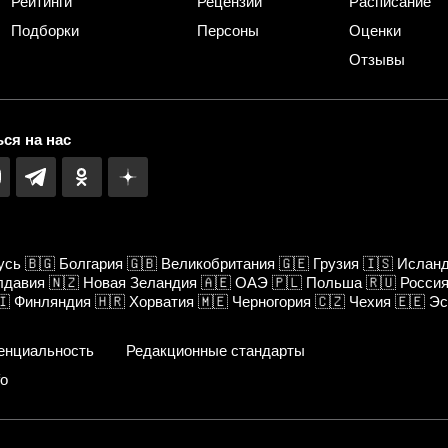
Рейтинги
Рецензии
Расписание
Подборки
Персоны
Оценки
Отзывы
ся на нас
усь
🇧🇬
Болгария
🇬🇧
Великобритания
🇬🇪
Грузия
🇮🇸
Ислан
лдавия
🇳🇿
Новая Зеландия
🇦🇪
ОАЭ
🇵🇱
Польша
🇷🇺
Росси
🇮
Финляндия
🇭🇷
Хорватия
🇲🇪
Черногория
🇨🇿
Чехия
🇪🇪
Эс
енциальность
Редакционные стандарты
fo