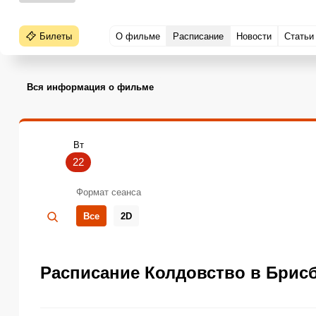
Билеты
О фильме
Расписание
Новости
Статьи
Вся информация о фильме
Вт
22
Формат сеанса
Все
2D
Расписание Колдовство в Брисб