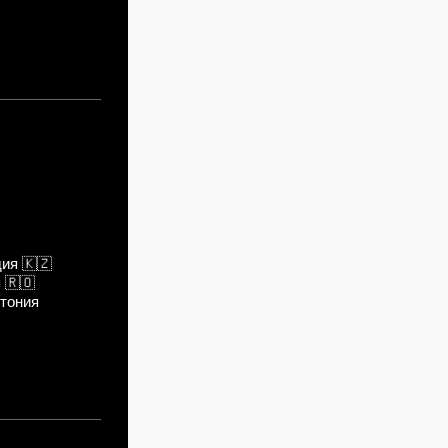
дия
🇰🇿
я
🇷🇴
тония