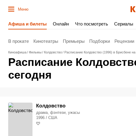
Меню
Афиша и билеты
Онлайн
Что посмотреть
Сериалы
В прокате
Кинотеатры
Премьеры
Подборки
Рецензии
Киноафиша
Фильмы
Колдовство
Расписание Колдовство (1996) в Брисбене на
Расписание Колдовство
сегодня
Колдовство
драма, фэнтези, ужасы
1996 / США