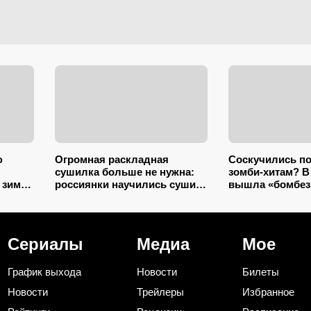
ю
Огромная раскладная
Соскучились по
сушилка больше не нужна:
зомби-хитам? В
 зимой
россиянки научились сушить
вышла «бомбез
дки и
вещи, не занимая
на эту тему — 
полбалкона
«Поезд в Пусан
тоже зайдет
Сериалы
Медиа
Мое
График выхода
Новости
Билеты
Новости
Трейлеры
Избранное