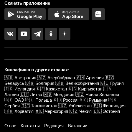
Скачать приложение
Google Play
App Store
Киноафиша в других странах:
🇦🇺
Австралия
🇦🇿
Азербайджан
🇦🇲
Армения
🇧🇾
Беларусь
🇧🇬
Болгария
🇬🇧
Великобритания
🇬🇪
Грузия
🇮🇸
Исландия
🇰🇿
Казахстан
🇰🇬
Кыргызстан
🇱🇻
Латвия
🇱🇹
Литва
🇲🇩
Молдавия
🇳🇿
Новая Зеландия
🇦🇪
ОАЭ
🇵🇱
Польша
🇷🇺
Россия
🇷🇴
Румыния
🇷🇸
Сербия
🇹🇯
Таджикистан
🇺🇿
Узбекистан
🇫🇮
Финляндия
🇭🇷
Хорватия
🇲🇪
Черногория
🇨🇿
Чехия
🇪🇪
Эстония
О нас
Контакты
Редакция
Вакансии