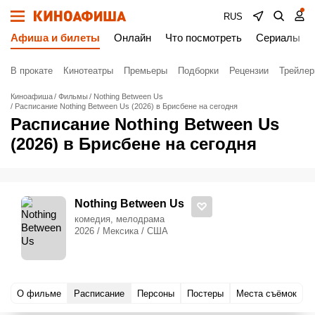
RUS
Афиша и билеты
Онлайн
Что посмотреть
Сериалы
В прокате
Кинотеатры
Премьеры
Подборки
Рецензии
Трейле
Киноафиша
Фильмы
Nothing Between Us
Расписание Nothing Between Us (2026) в Брисбене на сегодня
Расписание Nothing Between Us
(2026) в Брисбене на сегодня
Nothing Between Us
комедия, мелодрама
2026 / Мексика / США
О фильме
Расписание
Персоны
Постеры
Места съёмок