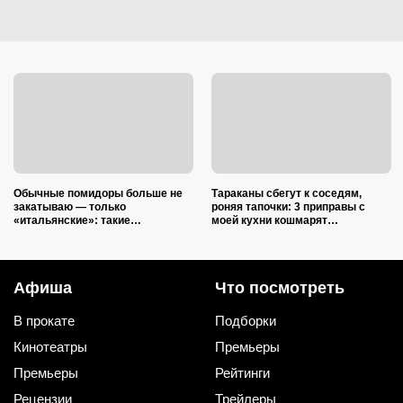
Обычные помидоры больше не
Тараканы сбегут к соседям,
закатываю — только
роняя тапочки: 3 приправы с
«итальянские»: такие
моей кухни кошмарят
ароматные, что всегда улетают
вредителей сильнее дихлофоса
со стола первыми
Афиша
Что посмотреть
В прокате
Подборки
Кинотеатры
Премьеры
Премьеры
Рейтинги
Рецензии
Трейлеры