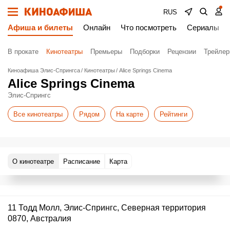
RUS
Афиша и билеты
Онлайн
Что посмотреть
Сериалы
В прокате
Кинотеатры
Премьеры
Подборки
Рецензии
Трейле
Киноафиша Элис-Спрингса
Кинотеатры
Alice Springs Cinema
Alice Springs Cinema
Элис-Спрингс
Все кинотеатры
Рядом
На карте
Рейтинги
О кинотеатре
Расписание
Карта
11 Тодд Молл, Элис-Спрингс, Северная территория
0870, Австралия