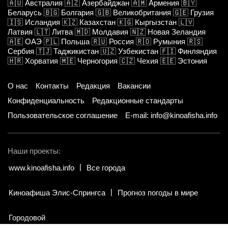
🇦🇺
Австралия
🇦🇿
Азербайджан
🇦🇲
Армения
🇧🇾
Беларусь
🇧🇬
Болгария
🇬🇧
Великобритания
🇬🇪
Грузия
🇮🇸
Исландия
🇰🇿
Казахстан
🇰🇬
Кыргызстан
🇱🇻
Латвия
🇱🇹
Литва
🇲🇩
Молдавия
🇳🇿
Новая Зеландия
🇦🇪
ОАЭ
🇵🇱
Польша
🇷🇺
Россия
🇷🇴
Румыния
🇷🇸
Сербия
🇹🇯
Таджикистан
🇺🇿
Узбекистан
🇫🇮
Финляндия
🇭🇷
Хорватия
🇲🇪
Черногория
🇨🇿
Чехия
🇪🇪
Эстония
О нас
Контакты
Редакция
Вакансии
Конфиденциальность
Редакционные стандарты
Пользовательское соглашение
E-mail: info@kinoafisha.info
Наши проекты:
www.kinoafisha.info
Все города
Киноафиша Элис-Спрингса
Прогноз погоды в мире
Городовой