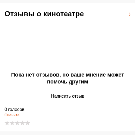
галереями и культурными точками, что делает его удобной
точкой досуга для посетителей Элис-Спрингс и
Отзывы о кинотеатре
окрестностей.
Пока нет отзывов, но ваше мнение может
помочь другим
Написать отзыв
0
голосов
Оцените