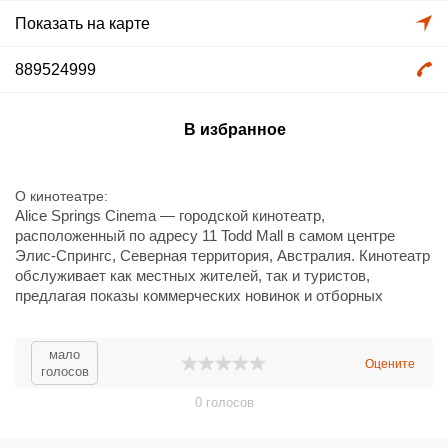
Показать на карте
889524999
В избранное
О кинотеатре
Alice Springs Cinema — городской кинотеатр,
расположенный по адресу 11 Todd Mall в самом центре
Элис-Спрингс, Северная территория, Австралия. Кинотеатр
обслуживает как местных жителей, так и туристов,
предлагая показы коммерческих новинок и отборных
артхаусных лент. Это небольшой региональный кинотеатр с
уютной атмосферой, ориентированный на регулярные
сеансы, специальные показы и местные киномероприятия.
мало
Оцените
голосов
Помещения оборудованы цифровым кинопроекцией и
современным звуком, предусмотрены комфортные залы
0
голосов
для зрителей. Кинотеатр удобно расположен в пешеходной
зоне Тодд-Малл — главной улице центра города с кафе,