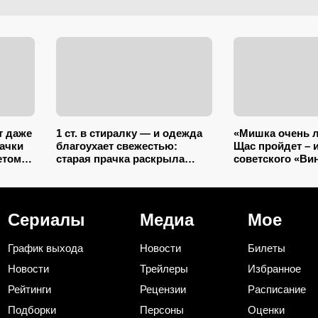
т даже
1 ст. в стиралку — и одежда
«Мишка очень л
бачки
благоухает свежестью:
Щас пройдет – и
етом
старая прачка раскрыла
советского «Ви
секрет, что добавить в
смотрел каждый
барабан вместе с порошком
викторину осили
Сериалы
Медиа
Мое
График выхода
Новости
Билеты
Новости
Трейлеры
Избранное
Рейтинги
Рецензии
Расписание
Подборки
Персоны
Оценки