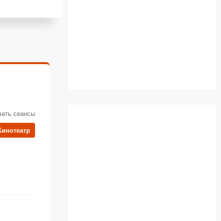
вать сеансы
Кинотеатр