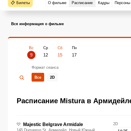
Билеты
О фильме
Расписание
Кадры
Персоны
Вся информация о фильме
Вс
Ср
Сб
Пн
9
12
15
17
Формат сеанса
Все
2D
Расписание Mistura в Армидейле
2D
Majestic Belgrave Armidale
145 Dumaresq St, Армидейл, Новый Южный