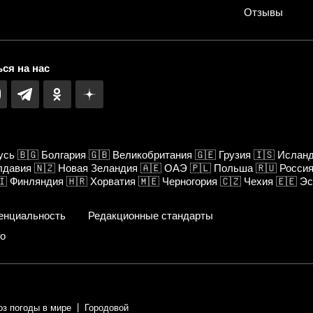
Отзывы
ся на нас
усь
🇧🇬
Болгария
🇬🇧
Великобритания
🇬🇪
Грузия
🇮🇸
Ислан
лдавия
🇳🇿
Новая Зеландия
🇦🇪
ОАЭ
🇵🇱
Польша
🇷🇺
Росси
🇮
Финляндия
🇭🇷
Хорватия
🇲🇪
Черногория
🇨🇿
Чехия
🇪🇪
Эс
енциальность
Редакционные стандарты
fo
оз погоды в мире
Городовой