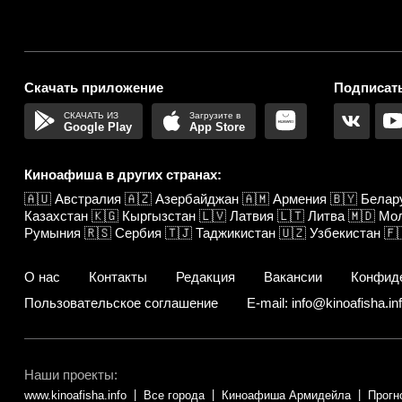
Скачать приложение
Подписать
Google Play
App Store
Киноафиша в других странах:
🇦🇺
Австралия
🇦🇿
Азербайджан
🇦🇲
Армения
🇧🇾
Белар
Казахстан
🇰🇬
Кыргызстан
🇱🇻
Латвия
🇱🇹
Литва
🇲🇩
Мо
Румыния
🇷🇸
Сербия
🇹🇯
Таджикистан
🇺🇿
Узбекистан
🇫
О нас
Контакты
Редакция
Вакансии
Конфид
Пользовательское соглашение
E-mail: info@kinoafisha.in
Наши проекты:
www.kinoafisha.info
Все города
Киноафиша Армидейла
Прогн