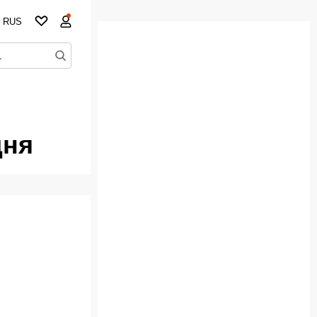
RUS
дня