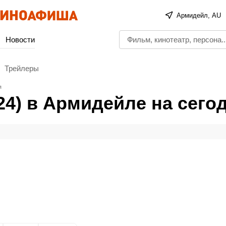
Армидейл, AU
Новости
Трейлеры
я
24) в Армидейле на сего