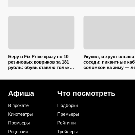
Беру в Fix Price сразу по 10
Укусил, и хруст слыша
резиновых ковриков за 181
соседи: пикантные ка
рубль: обувь ставлю только
соломкой на зиму — л
на один из них — нашла еще
закатываю только так
7 необычных применений
Афиша
Что посмотреть
В прокате
Подборки
Кинотеатры
Премьеры
Премьеры
Рейтинги
Рецензии
Трейлеры