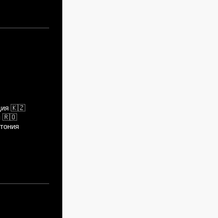
дия
🇰🇿
я
🇷🇴
тония