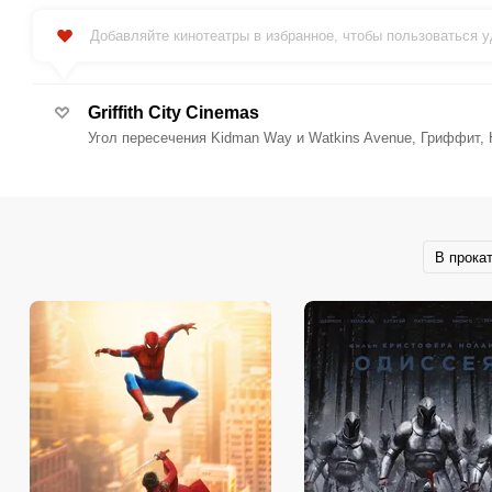
Добавляйте кинотеатры в избранное, чтобы пользоваться 
Griffith City Cinemas
Угол пересечения Kidman Way и Watkins Avenue, Гриффит,
В прока