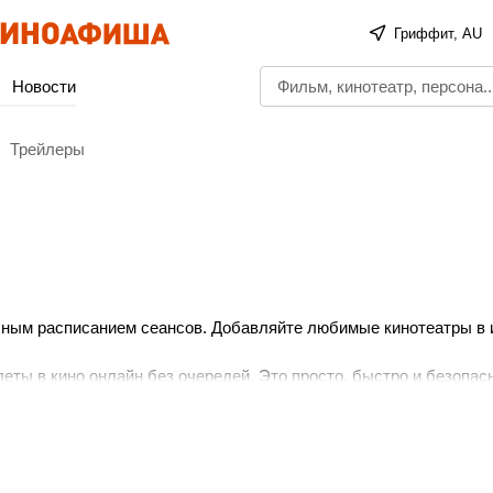
Гриффит, AU
Новости
Трейлеры
олным расписанием сеансов. Добавляйте любимые кинотеатры в
еты в кино онлайн без очередей. Это просто, быстро и безопас
тного просмотра!