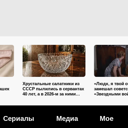
Хрустальные салатники из
«Людк, я твой о
ашек
СССР пылились в сервантах
замешал советс
40 лет, а в 2026-м за ними
«Звездными во
охотятся: снова в моде и
угадаете 6 филь
дорожают
кадрам? (тест)
Сериалы
Медиа
Мое