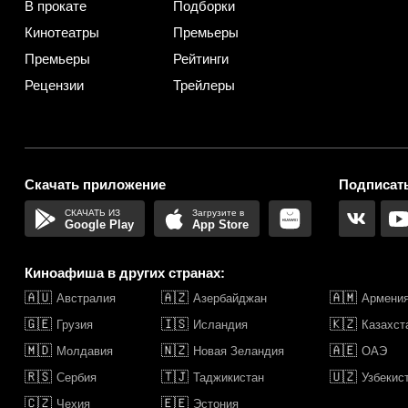
В прокате
Подборки
Кинотеатры
Премьеры
Премьеры
Рейтинги
Рецензии
Трейлеры
Скачать приложение
Подписать
Google Play
App Store
Киноафиша в других странах:
🇦🇺
🇦🇿
🇦🇲
Австралия
Азербайджан
Армени
🇬🇪
🇮🇸
🇰🇿
Грузия
Исландия
Казахст
🇲🇩
🇳🇿
🇦🇪
Молдавия
Новая Зеландия
ОАЭ
🇷🇸
🇹🇯
🇺🇿
Сербия
Таджикистан
Узбекис
🇨🇿
🇪🇪
Чехия
Эстония