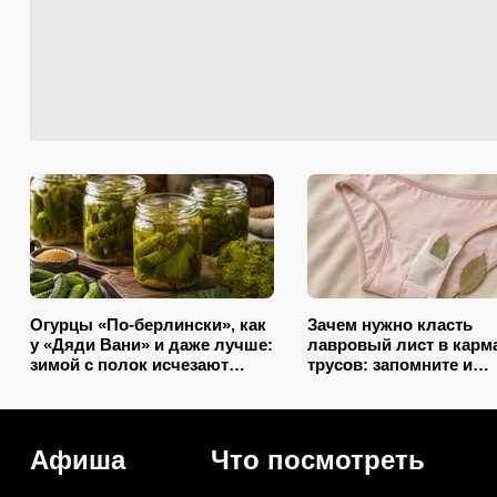
Огурцы «По-берлински», как
Зачем нужно класть
у «Дяди Вани» и даже лучше:
лавровый лист в карм
зимой с полок исчезают
трусов: запомните и
первыми
незамужним подругам
расскажите
Афиша
Что посмотреть