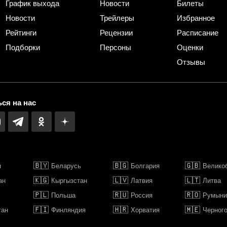
График выхода
Новости
Билеты
Новости
Трейлеры
Избранное
Рейтинги
Рецензии
Расписание
Подборки
Персоны
Оценки
Отзывы
ся на нас
🇧🇾
🇧🇬
🇬🇧
я
Беларусь
Болгария
Велико
🇰🇬
🇱🇻
🇱🇹
ан
Кыргызстан
Латвия
Литва
🇵🇱
🇷🇺
🇷🇴
Польша
Россия
Румыни
🇫🇮
🇭🇷
🇲🇪
тан
Финляндия
Хорватия
Черног