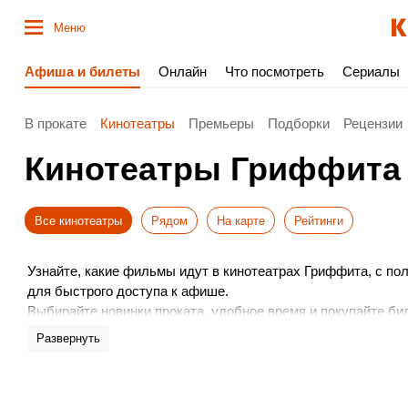
Меню
Афиша и билеты
Онлайн
Что посмотреть
Сериалы
В прокате
Кинотеатры
Премьеры
Подборки
Рецензии
Кинотеатры Гриффита
Все кинотеатры
Рядом
На карте
Рейтинги
Узнайте, какие фильмы идут в кинотеатрах Гриффита, с п
для быстрого доступа к афише.
Выбирайте новинки проката, удобное время и покупайте бил
Не пропустите премьеры – бронируйте места заранее. Прия
Развернуть