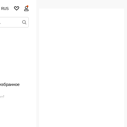
RUS
 избранное
но!