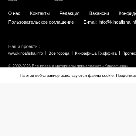
О нас
Контакты
Редакция
Вакансии
Конфид
Пользовательское соглашение
E-mail: info@kinoafisha.in
Наши проекты:
www.kinoafisha.info
Все города
Киноафиша Гриффита
Прогно
© 2002-2026 Все права и материалы принадлежат «Киноафиша».
Копирование информации только с письменного разрешения редакц
На этой веб-странице используются файлы cookie. Продолжи