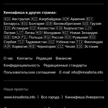
Киноафиша в других странах:
🇦🇺
Австралия
🇦🇿
Азербайджан
🇦🇲
Армения
🇧🇾
Беларусь
🇧🇬
Болгария
🇬🇧
Великобритания
🇬🇪
Грузия
🇮🇸
Исландия
🇰🇿
Казахстан
🇰🇬
Кыргызстан
🇱🇻
Латвия
🇱🇹
Литва
🇲🇩
Молдавия
🇳🇿
Новая Зеландия
🇦🇪
ОАЭ
🇵🇱
Польша
🇷🇺
Россия
🇷🇴
Румыния
🇷🇸
Сербия
🇹🇯
Таджикистан
🇺🇿
Узбекистан
🇫🇮
Финляндия
🇭🇷
Хорватия
🇲🇪
Черногория
🇨🇿
Чехия
🇪🇪
Эстония
О нас
Контакты
Редакция
Вакансии
Конфиденциальность
Редакционные стандарты
Пользовательское соглашение
E-mail: info@kinoafisha.info
Наши проекты:
www.kinoafisha.info
Все города
Киноафиша Инверелла