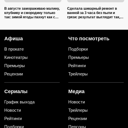
В августе замораживаю малину,
Сделала шикарный ремонт в
клубнику и смородину только
ванной за 3 часа без пыли и
так: зимой ягоды пахнут как с
грязи: результат выглядит так,
грядки и не растекаются в кашу
будто работала бригада
мастеров
Афиша
Что посмотреть
В прокате
Подборки
Кинотеатры
Премьеры
Премьеры
Рейтинги
Рецензии
Трейлеры
Сериалы
Медиа
График выхода
Новости
Новости
Трейлеры
Рейтинги
Рецензии
Подборки
Персоны