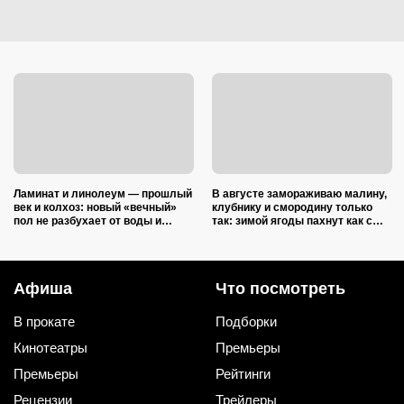
Ламинат и линолеум — прошлый
В августе замораживаю малину,
век и колхоз: новый «вечный»
клубнику и смородину только
пол не разбухает от воды и
так: зимой ягоды пахнут как с
выглядит на миллион
грядки и не растекаются в кашу
Афиша
Что посмотреть
В прокате
Подборки
Кинотеатры
Премьеры
Премьеры
Рейтинги
Рецензии
Трейлеры