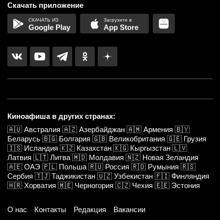
Скачать приложение
Google Play
App Store
Киноафиша в других странах:
🇦🇺
Австралия
🇦🇿
Азербайджан
🇦🇲
Армения
🇧🇾
Беларусь
🇧🇬
Болгария
🇬🇧
Великобритания
🇬🇪
Грузия
🇮🇸
Исландия
🇰🇿
Казахстан
🇰🇬
Кыргызстан
🇱🇻
Латвия
🇱🇹
Литва
🇲🇩
Молдавия
🇳🇿
Новая Зеландия
🇦🇪
ОАЭ
🇵🇱
Польша
🇷🇺
Россия
🇷🇴
Румыния
🇷🇸
Сербия
🇹🇯
Таджикистан
🇺🇿
Узбекистан
🇫🇮
Финляндия
🇭🇷
Хорватия
🇲🇪
Черногория
🇨🇿
Чехия
🇪🇪
Эстония
О нас
Контакты
Редакция
Вакансии