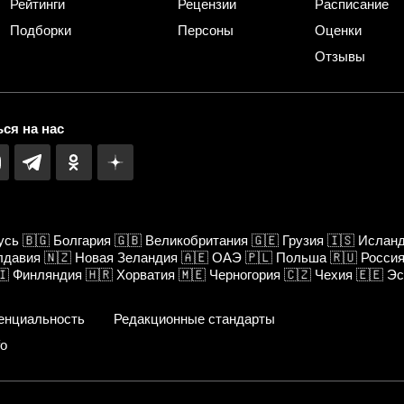
Рейтинги
Рецензии
Расписание
Подборки
Персоны
Оценки
Отзывы
ся на нас
усь
🇧🇬
Болгария
🇬🇧
Великобритания
🇬🇪
Грузия
🇮🇸
Ислан
лдавия
🇳🇿
Новая Зеландия
🇦🇪
ОАЭ
🇵🇱
Польша
🇷🇺
Росси
🇮
Финляндия
🇭🇷
Хорватия
🇲🇪
Черногория
🇨🇿
Чехия
🇪🇪
Эс
енциальность
Редакционные стандарты
fo