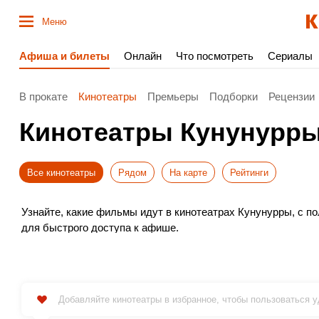
Меню
Афиша и билеты
Онлайн
Что посмотреть
Сериалы
В прокате
Кинотеатры
Премьеры
Подборки
Рецензии
Кинотеатры Кунунурр
Все кинотеатры
Рядом
На карте
Рейтинги
Узнайте, какие фильмы идут в кинотеатрах Кунунурры, с 
для быстрого доступа к афише.
Выбирайте новинки проката, удобное время и покупайте бил
Не пропустите премьеры – бронируйте места заранее. Прия
Добавляйте кинотеатры в избранное, чтобы пользоваться 