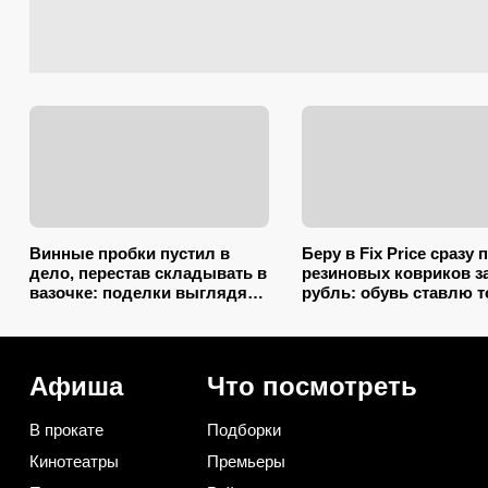
Винные пробки пустил в
Беру в Fix Price сразу 
дело, перестав складывать в
резиновых ковриков за
вазочке: поделки выглядят
рубль: обувь ставлю 
так, будто делали
на один из них — наш
итальянские мастера
7 необычных примене
Афиша
Что посмотреть
В прокате
Подборки
Кинотеатры
Премьеры