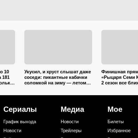
по 10
Укусил, и хруст слышат даже
Финишная прям
 181
соседи: пикантные кабачки
«Рыцаря Семи 
только
соломкой на зиму — летом
2 сезон все бли
ла еще
закатываю только так
— и в нем зрит
ний
встреча с родн
Ланнистеров
Сериалы
Медиа
Мое
График выхода
Новости
Билеты
Новости
Трейлеры
Избранное