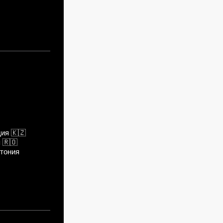
дия
🇰🇿
я
🇷🇴
тония