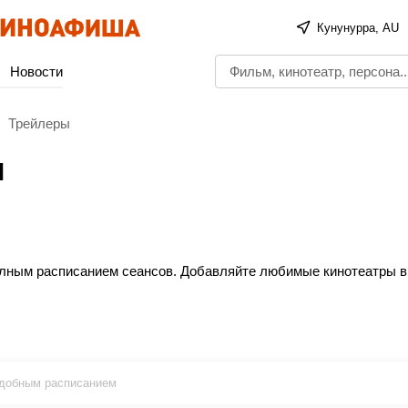
Кунунурра, AU
Новости
Трейлеры
ы
полным расписанием сеансов. Добавляйте любимые кинотеатры в
еты в кино онлайн без очередей. Это просто, быстро и безопас
тного просмотра!
удобным расписанием