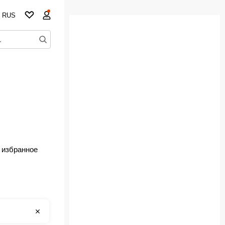
RUS
 избранное
но!