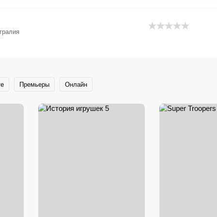
тралия
те
Премьеры
Онлайн