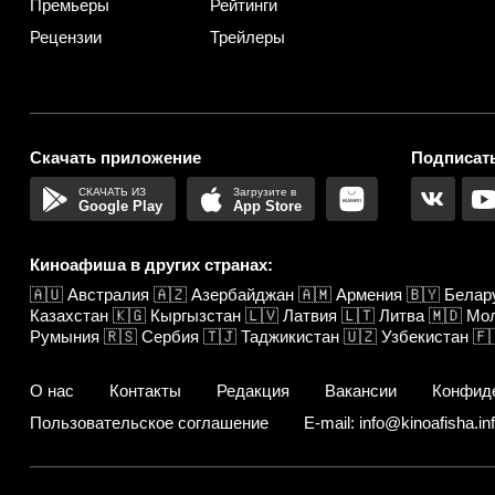
Премьеры
Рейтинги
Рецензии
Трейлеры
Скачать приложение
Подписать
Google Play
App Store
Киноафиша в других странах:
🇦🇺
Австралия
🇦🇿
Азербайджан
🇦🇲
Армения
🇧🇾
Белар
Казахстан
🇰🇬
Кыргызстан
🇱🇻
Латвия
🇱🇹
Литва
🇲🇩
Мо
Румыния
🇷🇸
Сербия
🇹🇯
Таджикистан
🇺🇿
Узбекистан
🇫
О нас
Контакты
Редакция
Вакансии
Конфид
Пользовательское соглашение
E-mail: info@kinoafisha.in