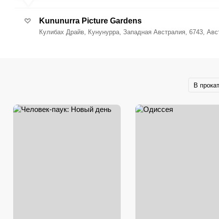
Kununurra Picture Gardens
Кулибах Драйв, Кунунурра, Западная Австралия, 6743, Авс
В прока