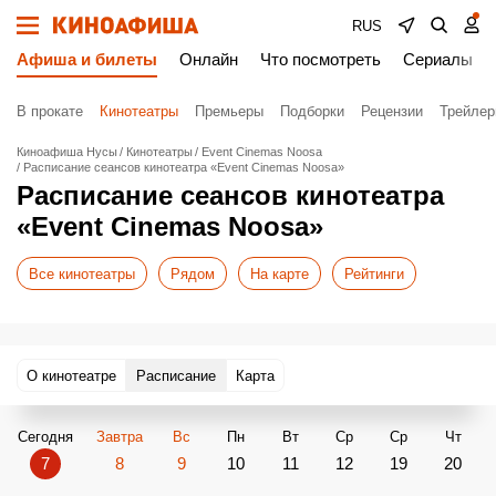
RUS
Афиша и билеты
Онлайн
Что посмотреть
Сериалы
В прокате
Кинотеатры
Премьеры
Подборки
Рецензии
Трейле
Киноафиша Нусы
Кинотеатры
Event Cinemas Noosa
Расписание сеансов кинотеатра «Event Cinemas Noosa»
Расписание сеансов кинотеатра
«Event Cinemas Noosa»
Все кинотеатры
Рядом
На карте
Рейтинги
О кинотеатре
Расписание
Карта
Сегодня
Завтра
Вс
Пн
Вт
Ср
Ср
Чт
7
8
9
10
11
12
19
20