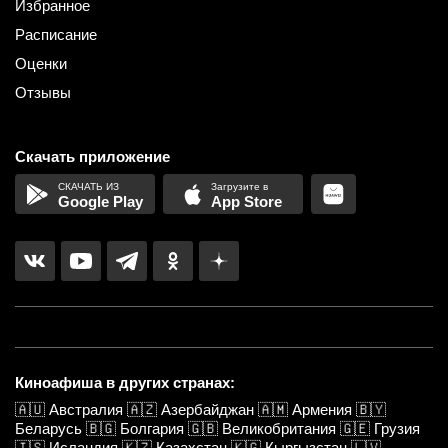
Избранное
Расписание
Оценки
Отзывы
Скачать приложение
Google Play
App Store
Киноафиша в других странах:
🇦🇺
Австралия
🇦🇿
Азербайджан
🇦🇲
Армения
🇧🇾
Беларусь
🇧🇬
Болгария
🇬🇧
Великобритания
🇬🇪
Грузия
🇮🇸
Исландия
🇰🇿
Казахстан
🇰🇬
Кыргызстан
🇱🇻