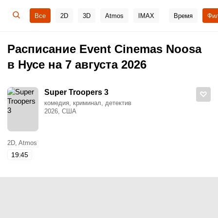
Все
2D
3D
Atmos
IMAX
Время
Фи
Расписание Event Cinemas Noosa
в Нусе на 7 августа 2026
Super Troopers 3
комедия, криминал, детектив
2026, США
2D, Atmos
19:45