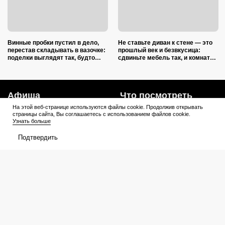
Винные пробки пустил в дело,
Не ставьте диван к стене — это
перестав складывать в вазочке:
прошлый век и безвкусица:
поделки выглядят так, будто
сдвиньте мебель так, и комната
делали итальянские мастера
преобразится как после ремонта
Афиша
Что посмотреть
На этой веб-странице используются файлы cookie. Продолжив открывать
В прокате
Подборки
страницы сайта, Вы соглашаетесь с использованием файлов cookie.
Узнать больше
Кинотеатры
Премьеры
Подтвердить
Премьеры
Рейтинги
Рецензии
Трейлеры
Сериалы
Медиа
График выхода
Новости
Новости
Трейлеры