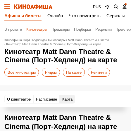
RUS
Афиша и билеты
Онлайн
Что посмотреть
Сериалы
В прокате
Кинотеатры
Премьеры
Подборки
Рецензии
Трейле
Киноафиша Порт-Хедленда
Кинотеатры
Matt Dann Theatre & Cinema
Кинотеатр Matt Dann Theatre & Cinema (Порт-Хедленд) на карте
Кинотеатр Matt Dann Theatre &
Cinema (Порт-Хедленд) на карте
Все кинотеатры
Рядом
На карте
Рейтинги
О кинотеатре
Расписание
Карта
Кинотеатр Matt Dann Theatre &
Cinema (Порт-Хедленд) на карте