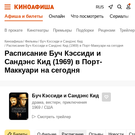
RUS
Афиша и билеты
Онлайн
Что посмотреть
Сериалы
В прокате
Кинотеатры
Премьеры
Подборки
Рецензии
Трейле
Киноафиша
Фильмы
Буч Кэссиди и Сандэнс Кид
Расписание Буч Кэссиди и Сандэнс Кид (1969) в Порт-Маккуари на сегодня
Расписание Буч Кэссиди и
Сандэнс Кид (1969) в Порт-
Маккуари на сегодня
Буч Кэссиди и Сандэнс Кид
драма, вестерн, приключения
1969 / США
Смотреть трейлер
Билеты
О фильме
Расписание
Отзывы
Новости
Ст