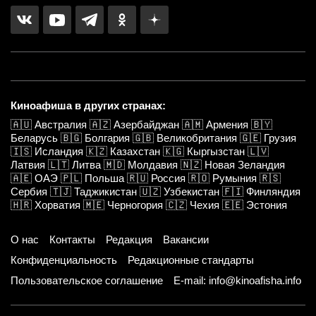
Киноафиша в других странах:
🇦🇺
Австралия
🇦🇿
Азербайджан
🇦🇲
Армения
🇧🇾
Беларусь
🇧🇬
Болгария
🇬🇧
Великобритания
🇬🇪
Грузия
🇮🇸
Исландия
🇰🇿
Казахстан
🇰🇬
Кыргызстан
🇱🇻
Латвия
🇱🇹
Литва
🇲🇩
Молдавия
🇳🇿
Новая Зеландия
🇦🇪
ОАЭ
🇵🇱
Польша
🇷🇺
Россия
🇷🇴
Румыния
🇷🇸
Сербия
🇹🇯
Таджикистан
🇺🇿
Узбекистан
🇫🇮
Финляндия
🇭🇷
Хорватия
🇲🇪
Черногория
🇨🇿
Чехия
🇪🇪
Эстония
О нас
Контакты
Редакция
Вакансии
Конфиденциальность
Редакционные стандарты
Пользовательское соглашение
E-mail: info@kinoafisha.info