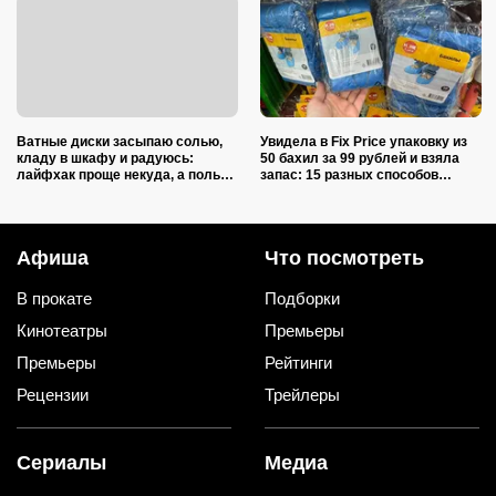
Ватные диски засыпаю солью,
Увидела в Fix Price упаковку из
кладу в шкафу и радуюсь:
50 бахил за 99 рублей и взяла
лайфхак проще некуда, а пользы
запас: 15 разных способов
вагон и маленькая тележка
использовать их дома и на даче
Афиша
Что посмотреть
В прокате
Подборки
Кинотеатры
Премьеры
Премьеры
Рейтинги
Рецензии
Трейлеры
Сериалы
Медиа