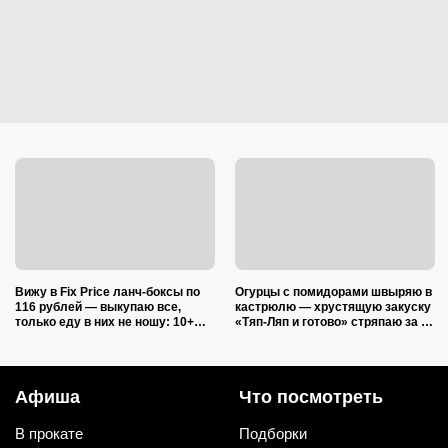
Вижу в Fix Price ланч-боксы по
Огурцы с помидорами швыряю в
116 рублей — выкупаю все,
кастрюлю — хрустящую закуску
только еду в них не ношу: 10+
«Тяп-Ляп и готово» стряпаю за 15
полезных лайфхаков
минут: и со стола ее первой
сметут
Афиша
Что посмотреть
В прокате
Подборки