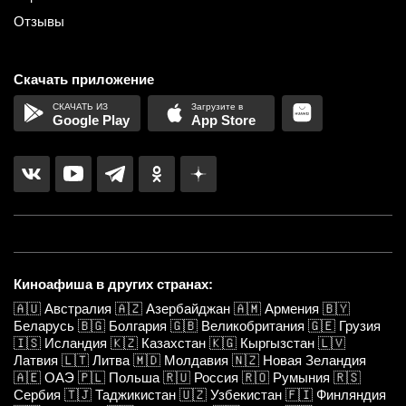
Отзывы
Скачать приложение
Google Play
App Store
Киноафиша в других странах:
🇦🇺
Австралия
🇦🇿
Азербайджан
🇦🇲
Армения
🇧🇾
Беларусь
🇧🇬
Болгария
🇬🇧
Великобритания
🇬🇪
Грузия
🇮🇸
Исландия
🇰🇿
Казахстан
🇰🇬
Кыргызстан
🇱🇻
Латвия
🇱🇹
Литва
🇲🇩
Молдавия
🇳🇿
Новая Зеландия
🇦🇪
ОАЭ
🇵🇱
Польша
🇷🇺
Россия
🇷🇴
Румыния
🇷🇸
Сербия
🇹🇯
Таджикистан
🇺🇿
Узбекистан
🇫🇮
Финляндия