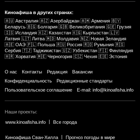
Киноафиша в других странах:
🇦🇺
Австралия
🇦🇿
Азербайджан
🇦🇲
Армения
🇧🇾
Беларусь
🇧🇬
Болгария
🇬🇧
Великобритания
🇬🇪
Грузия
🇮🇸
Исландия
🇰🇿
Казахстан
🇰🇬
Кыргызстан
🇱🇻
Латвия
🇱🇹
Литва
🇲🇩
Молдавия
🇳🇿
Новая Зеландия
🇦🇪
ОАЭ
🇵🇱
Польша
🇷🇺
Россия
🇷🇴
Румыния
🇷🇸
Сербия
🇹🇯
Таджикистан
🇺🇿
Узбекистан
🇫🇮
Финляндия
🇭🇷
Хорватия
🇲🇪
Черногория
🇨🇿
Чехия
🇪🇪
Эстония
О нас
Контакты
Редакция
Вакансии
Конфиденциальность
Редакционные стандарты
Пользовательское соглашение
E-mail: info@kinoafisha.info
Наши проекты:
www.kinoafisha.info
Все города
Киноафиша Сван-Хилла
Прогноз погоды в мире