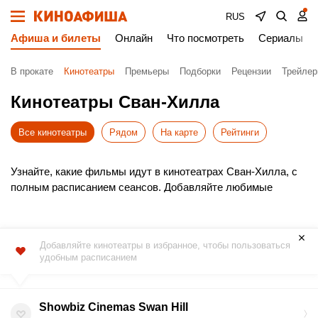
RUS
Афиша и билеты
Онлайн
Что посмотреть
Сериалы
В прокате
Кинотеатры
Премьеры
Подборки
Рецензии
Трейле
Кинотеатры Сван-Хилла
Все кинотеатры
Рядом
На карте
Рейтинги
Узнайте, какие фильмы идут в кинотеатрах Сван-Хилла, с
полным расписанием сеансов. Добавляйте любимые
кинотеатры в избранное для быстрого доступа к афише.
Выбирайте новинки проката, удобное время и покупайте
билеты в кино онлайн без очередей. Это просто, быстро и
Добавляйте кинотеатры в избранное, чтобы пользоваться
безопасно!
удобным расписанием
Не пропустите премьеры – бронируйте места заранее.
Приятного просмотра!
Showbiz Cinemas Swan Hill