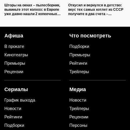
Шторы на окнах – пылесборник,
Откусил и вернулся в детство:
выкиньте этот колхоз: в Европе
вкус тех самых котлет из СССР
уже давно нашли 2 копеечных
получите в два счета –
альтернативы (и 1 – практичную)
подслушал 5 секретов шеф-
повара
Афиша
Что посмотреть
В прокате
Подборки
Кинотеатры
Премьеры
Премьеры
Рейтинги
Рецензии
Трейлеры
Сериалы
Медиа
График выхода
Новости
Новости
Трейлеры
Рейтинги
Рецензии
Подборки
Персоны