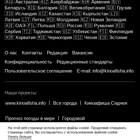
🇦🇺
Австралия
🇦🇿
Азербайджан
🇦🇲
Армения
🇧🇾
Беларусь
🇧🇬
Болгария
🇬🇧
Великобритания
🇬🇪
Грузия
🇮🇸
Исландия
🇰🇿
Казахстан
🇰🇬
Кыргызстан
🇱🇻
Латвия
🇱🇹
Литва
🇲🇩
Молдавия
🇳🇿
Новая Зеландия
🇦🇪
ОАЭ
🇵🇱
Польша
🇷🇺
Россия
🇷🇴
Румыния
🇷🇸
Сербия
🇹🇯
Таджикистан
🇺🇿
Узбекистан
🇫🇮
Финляндия
🇭🇷
Хорватия
🇲🇪
Черногория
🇨🇿
Чехия
🇪🇪
Эстония
О нас
Контакты
Редакция
Вакансии
Конфиденциальность
Редакционные стандарты
Пользовательское соглашение
E-mail: info@kinoafisha.info
Наши проекты:
www.kinoafisha.info
Все города
Киноафиша Сиднея
Прогноз погоды в мире
Городовой
На этой веб-странице используются файлы cookie. Продолжив открывать
страницы сайта, Вы соглашаетесь с использованием файлов cookie.
© 2002-2026 Все права и материалы принадлежат «Киноафиша».
.
Узнать больше
Копирование информации только с письменного разрешения