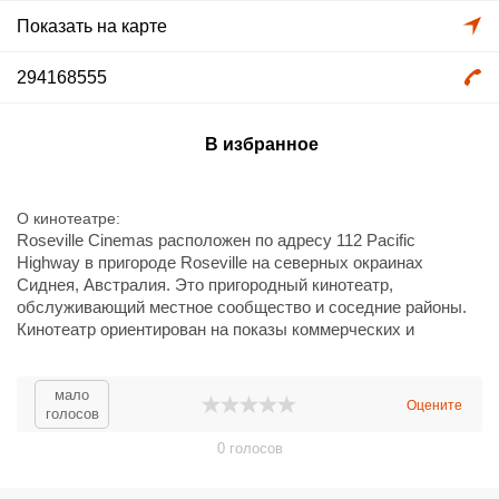
Показать на карте
294168555
В избранное
О кинотеатре
Roseville Cinemas расположен по адресу 112 Pacific
Highway в пригороде Roseville на северных окраинах
Сиднея, Австралия. Это пригородный кинотеатр,
обслуживающий местное сообщество и соседние районы.
Кинотеатр ориентирован на показы коммерческих и
семейных релизов в современных цифровых форматах,
предлагает стандартный ассортимент снеков и напитков,
билетные кассы и онлайн/офлайн продажу билетов.
мало
Оцените
голосов
Удобно расположен вдоль Pacific Highway с доступом
общественного транспорта и парковкой поблизости;
0
голосов
имеются удобства для маломобильных посетителей.
Описание основано на фактическом расположении и