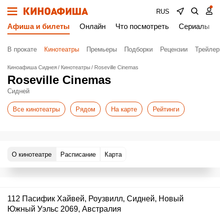
RUS
Афиша и билеты
Онлайн
Что посмотреть
Сериалы
В прокате
Кинотеатры
Премьеры
Подборки
Рецензии
Трейле
Киноафиша Сиднея
Кинотеатры
Roseville Cinemas
Roseville Cinemas
Сидней
Все кинотеатры
Рядом
На карте
Рейтинги
О кинотеатре
Расписание
Карта
112 Пасифик Хайвей, Роузвилл, Сидней, Новый
Южный Уэльс 2069, Австралия