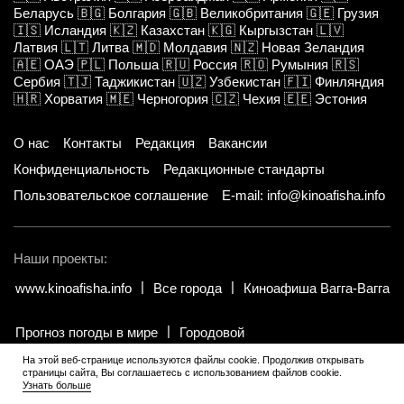
Беларусь
🇧🇬
Болгария
🇬🇧
Великобритания
🇬🇪
Грузия
🇮🇸
Исландия
🇰🇿
Казахстан
🇰🇬
Кыргызстан
🇱🇻
Латвия
🇱🇹
Литва
🇲🇩
Молдавия
🇳🇿
Новая Зеландия
🇦🇪
ОАЭ
🇵🇱
Польша
🇷🇺
Россия
🇷🇴
Румыния
🇷🇸
Сербия
🇹🇯
Таджикистан
🇺🇿
Узбекистан
🇫🇮
Финляндия
🇭🇷
Хорватия
🇲🇪
Черногория
🇨🇿
Чехия
🇪🇪
Эстония
О нас
Контакты
Редакция
Вакансии
Конфиденциальность
Редакционные стандарты
Пользовательское соглашение
E-mail: info@kinoafisha.info
Наши проекты:
www.kinoafisha.info
Все города
Киноафиша Вагга-Вагга
Прогноз погоды в мире
Городовой
На этой веб-странице используются файлы cookie. Продолжив открывать
страницы сайта, Вы соглашаетесь с использованием файлов cookie.
© 2002-2026 Все права и материалы принадлежат «Киноафиша».
.
Узнать больше
Копирование информации только с письменного разрешения