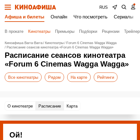
RUS
Афиша и билеты
Онлайн
Что посмотреть
Сериалы
В прокате
Кинотеатры
Премьеры
Подборки
Рецензии
Трейле
Киноафиша Вагга-Вагга
Кинотеатры
Forum 6 Cinemas Wagga Wagga
Расписание сеансов кинотеатра «Forum 6 Cinemas Wagga Wagga»
Расписание сеансов кинотеатра
«Forum 6 Cinemas Wagga Wagga»
Все кинотеатры
Рядом
На карте
Рейтинги
О кинотеатре
Расписание
Карта
Ой!