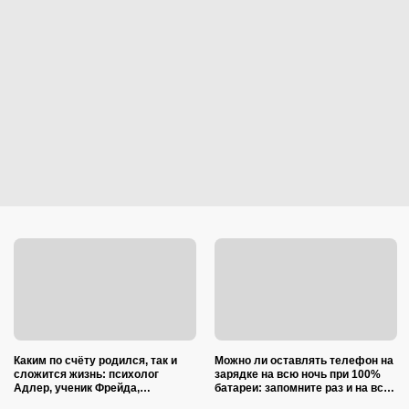
Каким по счёту родился, так и
Можно ли оставлять телефон на
сложится жизнь: психолог
зарядке на всю ночь при 100%
Адлер, ученик Фрейда,
батареи: запомните раз и на всю
объяснил, как очередность
жизнь (многие ошибаются)