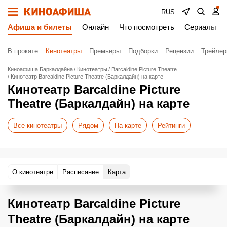
RUS
Афиша и билеты
Онлайн
Что посмотреть
Сериалы
В прокате
Кинотеатры
Премьеры
Подборки
Рецензии
Трейле
Киноафиша Баркалдайна
Кинотеатры
Barcaldine Picture Theatre
Кинотеатр Barcaldine Picture Theatre (Баркалдайн) на карте
Кинотеатр Barcaldine Picture
Theatre (Баркалдайн) на карте
Все кинотеатры
Рядом
На карте
Рейтинги
О кинотеатре
Расписание
Карта
Кинотеатр Barcaldine Picture
Theatre (Баркалдайн) на карте