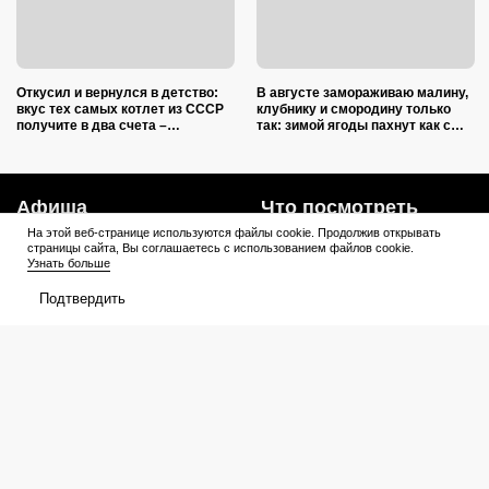
Откусил и вернулся в детство:
В августе замораживаю малину,
вкус тех самых котлет из СССР
клубнику и смородину только
получите в два счета –
так: зимой ягоды пахнут как с
подслушал 5 секретов шеф-
грядки и не растекаются в кашу
повара
Афиша
Что посмотреть
На этой веб-странице используются файлы cookie. Продолжив открывать
В прокате
Подборки
страницы сайта, Вы соглашаетесь с использованием файлов cookie.
Узнать больше
Кинотеатры
Премьеры
Подтвердить
Премьеры
Рейтинги
Рецензии
Трейлеры
Сериалы
Медиа
График выхода
Новости
Новости
Трейлеры