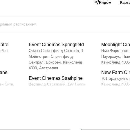
Рядом
Карт
удобным расписанием
eatre
Event Cinemas Springfield
Moonlight Ci
сбен
Орион Спрингфилд Сентрал, 1
Нью-Фарм-парк,
Мэйн-стрит, Спрингфилд
Пауэрхаус, Нью
Сентрал, Брисбен, Квинсленд
Квинсленд 4005
4300, Австралия
bane
New Farm Ci
Event Cinemas Strathpine
701 Брансуик-с
ен Сити,
Вествилд Стратпайн, 197 Гимпи
Квинсленд 4005
лия
Роуд, Стратпайн, Брисбен,
Palace Barra
Квинсленд 4500, Австралия
laba
61 Петри Террас
Goondiwindi Cinema
a
Квинсленд 4000
ул. Маршалл, 92, Гундиуинди,
Palace James
нсленд
Квинсленд 4390, Австралия
39 Джеймс-стри
Hawthorne Cinemas
Вэлли, Брисбен