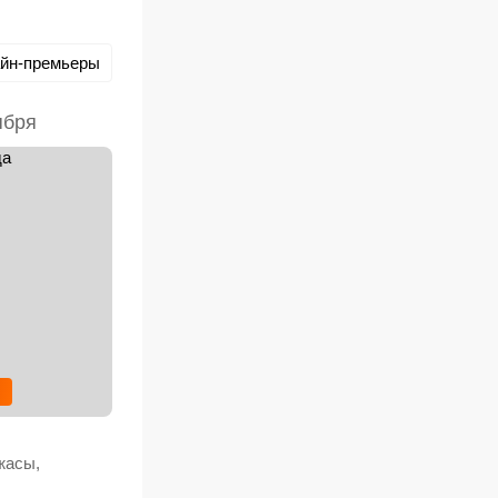
йн-премьеры
ября
жасы,