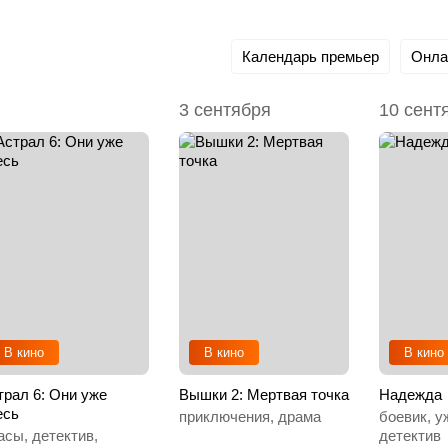
Календарь премьер
Онла
3 сентября
10 сент
В кино
В кино
В кино
трал 6: Они уже
Вышки 2: Мертвая точка
Надежда
есь
приключения, драма
боевик, у
асы, детектив,
детектив