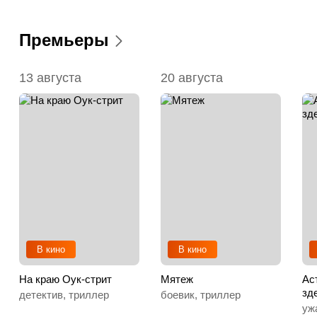
Премьеры
13 августа
20 августа
В кино
В кино
На краю Оук-стрит
Мятеж
Ас
зд
детектив, триллер
боевик, триллер
уж