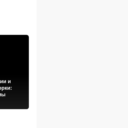
ии и
орки:
мы