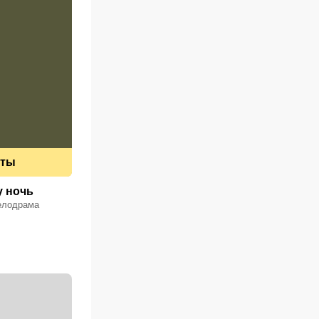
еты
у ночь
елодрама