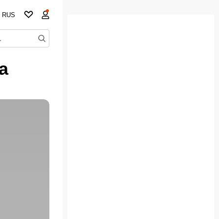
RUS
а