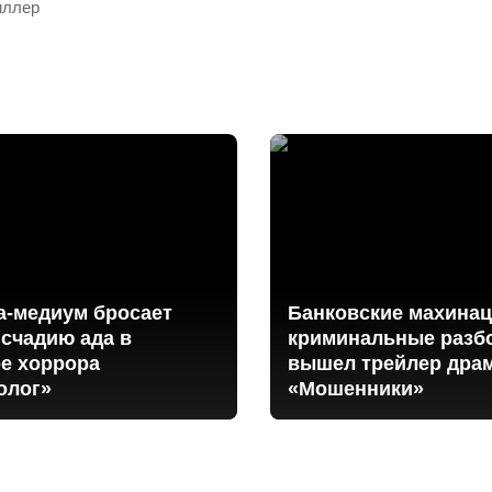
иллер
а-медиум бросает
Банковские махинац
счадию ада в
криминальные разб
е хоррора
вышел трейлер дра
олог»
«Мошенники»