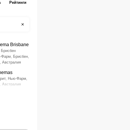
а
Рейтинги
nema Brisbane
 Брисбен
-Фарм, Брисбен,
, Австралия
nemas
трит, Нью-Фарм,
, Австралия
cks Brisbane
, Брисбен,
, Австралия
 St Cinema
т, Фортидьюд
, Квинсленд