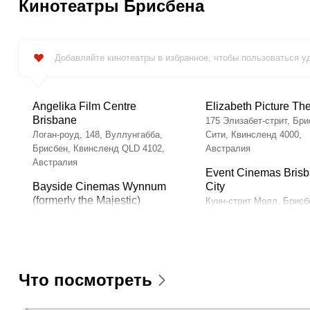
Кинотеатры Брисбена
Добавляйте кинотеатры в избранное, чтобы пользоваться 
Angelika Film Centre
Elizabeth Picture Th
Brisbane
175 Элизабет-стрит, Бри
Логан-роуд, 148, Вуллунгабба,
Сити, Квинсленд 4000,
Брисбен, Квинсленд QLD 4102,
Австралия
Австралия
Event Cinemas Bris
Bayside Cinemas Wynnum
City
(formerly the Majestic)
Куин-стрит Молл, Брисб
82 Беррима-стрит, Уиннам,
Квинсленд 4000, Австра
Брисбен, Квинсленд 4178,
Event Cinemas Capa
Австралия
Торговый центр Capalab
Bribie Cinemas
Central, Redland Bay Rd,
Что посмотреть
225 First Avenue, Бонгари,
Капалаба, Брисбен, Кви
Брисбен, Квинсленд 4507,
4157, Австралия
Австралия