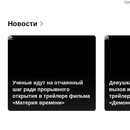
тр
Новости
Ученые идут на отчаянный
Девушк
шаг ради прорывного
вызов и
открытия в трейлере фильма
трейлер
«Материя времени»
«Демон