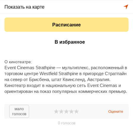
Показать на карте
Расписание
В избранное
О кинотеатре
Event Cinemas Strathpine — мультиплекс, расположенный в
торговом центре Westfield Strathpine в пригороде Стратпайн
на север от Брисбена, штат Квинсленд, Австралия.
Кинотеатр входит в национальную сеть Event Cinemas и
ориентирован на показ популярных коммерческих премьер.
Комплекс располагает несколькими залами современного
цифрового показа, большим ассортиментом снеков и
напитков в кассе/баре, удобными креслами и системой
мало
Оцените
голосов
онлайн-бронирования билетов. Для посетителей доступны
удобные парковки торгового центра, пандусы и
0
голосов
приспособления для маломобильных групп. Кинотеатр
удобен для семейных посещений и демонстрирует как