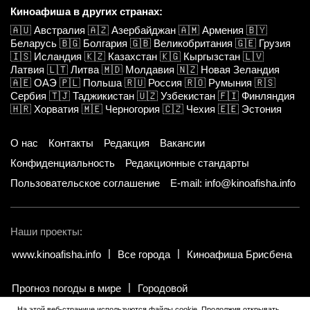
Киноафиша в других странах:
🇦🇺
Австралия
🇦🇿
Азербайджан
🇦🇲
Армения
🇧🇾
Беларусь
🇧🇬
Болгария
🇬🇧
Великобритания
🇬🇪
Грузия
🇮🇸
Исландия
🇰🇿
Казахстан
🇰🇬
Кыргызстан
🇱🇻
Латвия
🇱🇹
Литва
🇲🇩
Молдавия
🇳🇿
Новая Зеландия
🇦🇪
ОАЭ
🇵🇱
Польша
🇷🇺
Россия
🇷🇴
Румыния
🇷🇸
Сербия
🇹🇯
Таджикистан
🇺🇿
Узбекистан
🇫🇮
Финляндия
🇭🇷
Хорватия
🇲🇪
Черногория
🇨🇿
Чехия
🇪🇪
Эстония
О нас
Контакты
Редакция
Вакансии
Конфиденциальность
Редакционные стандарты
Пользовательское соглашение
E-mail: info@kinoafisha.info
Наши проекты:
www.kinoafisha.info
Все города
Киноафиша Брисбена
Прогноз погоды в мире
Городовой
На этой веб-странице используются файлы cookie. Продолжив открывать