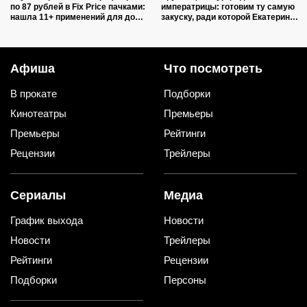
по 87 рублей в Fix Price пачками:
императрицы: готовим ту самую
нашла 11+ применений для дома
закуску, ради которой Екатерина
и дачи, и ни одно не связано с
II закатывала пирушки
уборкой
Афиша
Что посмотреть
В прокате
Подборки
Кинотеатры
Премьеры
Премьеры
Рейтинги
Рецензии
Трейлеры
Сериалы
Медиа
График выхода
Новости
Новости
Трейлеры
Рейтинги
Рецензии
Подборки
Персоны