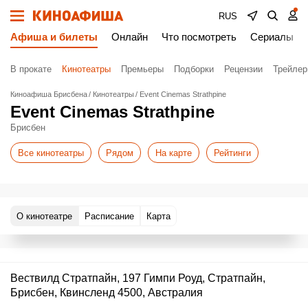
RUS
Афиша и билеты
Онлайн
Что посмотреть
Сериалы
В прокате
Кинотеатры
Премьеры
Подборки
Рецензии
Трейле
Киноафиша Брисбена
Кинотеатры
Event Cinemas Strathpine
Event Cinemas Strathpine
Брисбен
Все кинотеатры
Рядом
На карте
Рейтинги
О кинотеатре
Расписание
Карта
Вествилд Стратпайн, 197 Гимпи Роуд, Стратпайн,
Брисбен, Квинсленд 4500, Австралия