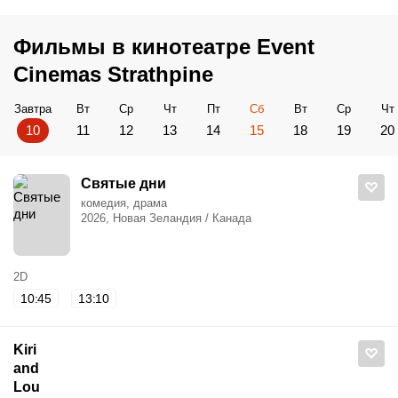
Фильмы в кинотеатре Event
Cinemas Strathpine
Завтра
Вт
Ср
Чт
Пт
Сб
Вт
Ср
Чт
10
11
12
13
14
15
18
19
20
Cвятые дни
комедия, драма
2026, Новая Зеландия / Канада
2D
10:45
13:10
Kiri
and
Lou