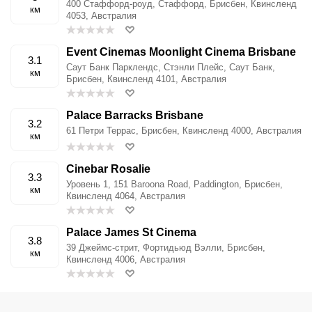
400 Стаффорд-роуд, Стаффорд, Брисбен, Квинсленд
км
4053, Австралия
Event Cinemas Moonlight Cinema Brisbane
3.1
Саут Банк Парклендс, Стэнли Плейс, Саут Банк,
км
Брисбен, Квинсленд 4101, Австралия
Palace Barracks Brisbane
3.2
61 Петри Террас, Брисбен, Квинсленд 4000, Австралия
км
Cinebar Rosalie
3.3
Уровень 1, 151 Baroona Road, Paddington, Брисбен,
км
Квинсленд 4064, Австралия
Palace James St Cinema
3.8
39 Джеймс-стрит, Фортидьюд Вэлли, Брисбен,
км
Квинсленд 4006, Австралия