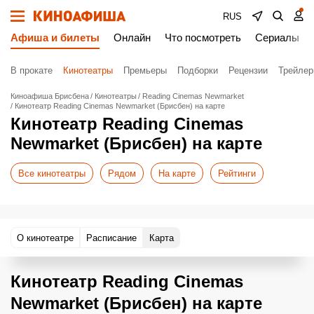
RUS
Афиша и билеты
Онлайн
Что посмотреть
Сериалы
В прокате
Кинотеатры
Премьеры
Подборки
Рецензии
Трейле
Киноафиша Брисбена
Кинотеатры
Reading Cinemas Newmarket
Кинотеатр Reading Cinemas Newmarket (Брисбен) на карте
Кинотеатр Reading Cinemas
Newmarket (Брисбен) на карте
Все кинотеатры
Рядом
На карте
Рейтинги
О кинотеатре
Расписание
Карта
Кинотеатр Reading Cinemas
Newmarket (Брисбен) на карте