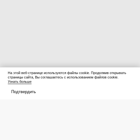
На этой веб-странице используются файлы cookie. Продолжив открывать
страницы сайта, Вы соглашаетесь с использованием файлов cookie.
Узнать больше
Подтвердить
Сперва в розетку или смартфон?
В августе замораживаю малину,
Как правильно заряжать
клубнику и смородину только
телефон — и можно ли
так: зимой ягоды пахнут как с
«добивать» до 100%
грядки и не растекаются в кашу