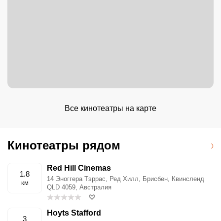
Все кинотеатры на карте
Кинотеатры рядом
Red Hill Cinemas
1.8
14 Эноггера Тэррас, Ред Хилл, Брисбен, Квинсленд
км
QLD 4059, Австралия
Hoyts Stafford
3