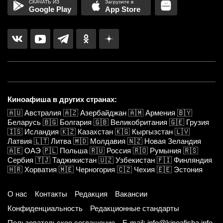
Google Play
App Store
Киноафиша в других странах:
🇦🇺
Австралия
🇦🇿
Азербайджан
🇦🇲
Армения
🇧🇾
Беларусь
🇧🇬
Болгария
🇬🇧
Великобритания
🇬🇪
Грузия
🇮🇸
Исландия
🇰🇿
Казахстан
🇰🇬
Кыргызстан
🇱🇻
Латвия
🇱🇹
Литва
🇲🇩
Молдавия
🇳🇿
Новая Зеландия
🇦🇪
ОАЭ
🇵🇱
Польша
🇷🇺
Россия
🇷🇴
Румыния
🇷🇸
Сербия
🇹🇯
Таджикистан
🇺🇿
Узбекистан
🇫🇮
Финляндия
🇭🇷
Хорватия
🇲🇪
Черногория
🇨🇿
Чехия
🇪🇪
Эстония
О нас
Контакты
Редакция
Вакансии
Конфиденциальность
Редакционные стандарты
Пользовательское соглашение
E-mail: info@kinoafisha.info