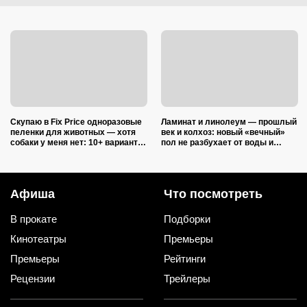
Скупаю в Fix Price одноразовые
Ламинат и линолеум — прошлый
пеленки для животных — хотя
век и колхоз: новый «вечный»
собаки у меня нет: 10+ вариантов
пол не разбухает от воды и
использования их дома и на
выглядит на миллион
даче
Афиша
Что посмотреть
В прокате
Подборки
Кинотеатры
Премьеры
Премьеры
Рейтинги
Рецензии
Трейлеры