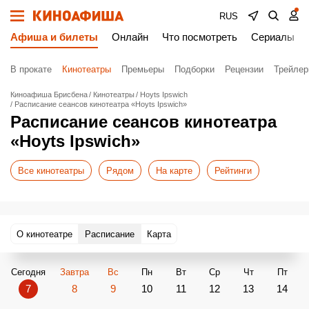
RUS
Афиша и билеты
Онлайн
Что посмотреть
Сериалы
В прокате
Кинотеатры
Премьеры
Подборки
Рецензии
Трейле
Киноафиша Брисбена
Кинотеатры
Hoyts Ipswich
Расписание сеансов кинотеатра «Hoyts Ipswich»
Расписание сеансов кинотеатра
«Hoyts Ipswich»
Все кинотеатры
Рядом
На карте
Рейтинги
О кинотеатре
Расписание
Карта
Сегодня
Завтра
Вс
Пн
Вт
Ср
Чт
Пт
7
8
9
10
11
12
13
14