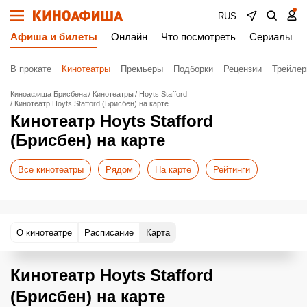
RUS
Афиша и билеты
Онлайн
Что посмотреть
Сериалы
В прокате
Кинотеатры
Премьеры
Подборки
Рецензии
Трейле
Киноафиша Брисбена
Кинотеатры
Hoyts Stafford
Кинотеатр Hoyts Stafford (Брисбен) на карте
Кинотеатр Hoyts Stafford
(Брисбен) на карте
Все кинотеатры
Рядом
На карте
Рейтинги
О кинотеатре
Расписание
Карта
Кинотеатр Hoyts Stafford
(Брисбен) на карте