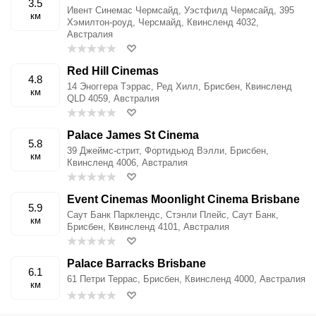
3.5
Ивент Синемас Чермсайд, Уэстфилд Чермсайд, 395
км
Хэмилтон-роуд, Черсмайд, Квинсленд 4032,
Австралия
Red Hill Cinemas
4.8
14 Эноггера Тэррас, Ред Хилл, Брисбен, Квинсленд
км
QLD 4059, Австралия
Palace James St Cinema
5.8
39 Джеймс-стрит, Фортидьюд Вэлли, Брисбен,
км
Квинсленд 4006, Австралия
Event Cinemas Moonlight Cinema Brisbane
5.9
Саут Банк Парклендс, Стэнли Плейс, Саут Банк,
км
Брисбен, Квинсленд 4101, Австралия
Palace Barracks Brisbane
6.1
61 Петри Террас, Брисбен, Квинсленд 4000, Австралия
км