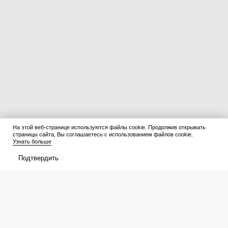
На этой веб-странице используются файлы cookie. Продолжив открывать
страницы сайта, Вы соглашаетесь с использованием файлов cookie.
Узнать больше
Подтвердить
Тараканы сбегут к соседям,
Можно ли оставлять телефон на
роняя тапочки: 3 приправы с
зарядке на всю ночь при 100%
моей кухни кошмарят
батареи: запомните раз и на всю