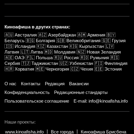
Киноафиша в других странах:
🇦🇺
Австралия
🇦🇿
Азербайджан
🇦🇲
Армения
🇧🇾
Беларусь
🇧🇬
Болгария
🇬🇧
Великобритания
🇬🇪
Грузия
🇮🇸
Исландия
🇰🇿
Казахстан
🇰🇬
Кыргызстан
🇱🇻
Латвия
🇱🇹
Литва
🇲🇩
Молдавия
🇳🇿
Новая Зеландия
🇦🇪
ОАЭ
🇵🇱
Польша
🇷🇺
Россия
🇷🇴
Румыния
🇷🇸
Сербия
🇹🇯
Таджикистан
🇺🇿
Узбекистан
🇫🇮
Финляндия
🇭🇷
Хорватия
🇲🇪
Черногория
🇨🇿
Чехия
🇪🇪
Эстония
О нас
Контакты
Редакция
Вакансии
Конфиденциальность
Редакционные стандарты
Пользовательское соглашение
E-mail: info@kinoafisha.info
Наши проекты:
www.kinoafisha.info
Все города
Киноафиша Брисбена