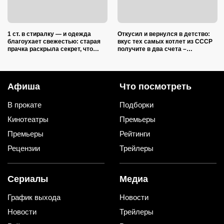
1 ст. в стиралку — и одежда
Откусил и вернулся в детство:
благоухает свежестью: старая
вкус тех самых котлет из СССР
прачка раскрыла секрет, что
получите в два счета –
добавить в барабан вместе с
подслушал 5 секретов шеф-
порошком
повара
Афиша
Что посмотреть
В прокате
Подборки
Кинотеатры
Премьеры
Премьеры
Рейтинги
Рецензии
Трейлеры
Сериалы
Медиа
График выхода
Новости
Новости
Трейлеры