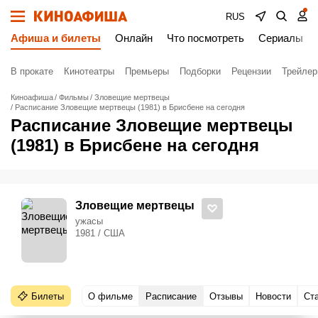
RUS
Афиша и билеты
Онлайн
Что посмотреть
Сериалы
В прокате
Кинотеатры
Премьеры
Подборки
Рецензии
Трейле
Киноафиша
Фильмы
Зловещие мертвецы
Расписание Зловещие мертвецы (1981) в Брисбене на сегодня
Расписание Зловещие мертвецы
(1981) в Брисбене на сегодня
Зловещие мертвецы
ужасы
1981 / США
Билеты
О фильме
Расписание
Отзывы
Новости
Ст