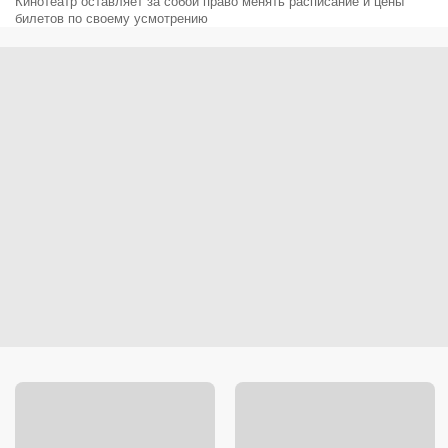
Кинотеатр оставляет за собой право менять расписание и цены
билетов по своему усмотрению