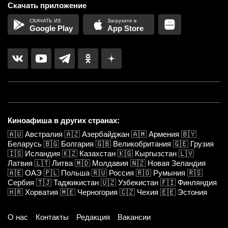
Скачать приложение
Google Play
App Store
Киноафиша в других странах:
🇦🇺
Австралия
🇦🇿
Азербайджан
🇦🇲
Армения
🇧🇾
Беларусь
🇧🇬
Болгария
🇬🇧
Великобритания
🇬🇪
Грузия
🇮🇸
Исландия
🇰🇿
Казахстан
🇰🇬
Кыргызстан
🇱🇻
Латвия
🇱🇹
Литва
🇲🇩
Молдавия
🇳🇿
Новая Зеландия
🇦🇪
ОАЭ
🇵🇱
Польша
🇷🇺
Россия
🇷🇴
Румыния
🇷🇸
Сербия
🇹🇯
Таджикистан
🇺🇿
Узбекистан
🇫🇮
Финляндия
🇭🇷
Хорватия
🇲🇪
Черногория
🇨🇿
Чехия
🇪🇪
Эстония
О нас
Контакты
Редакция
Вакансии