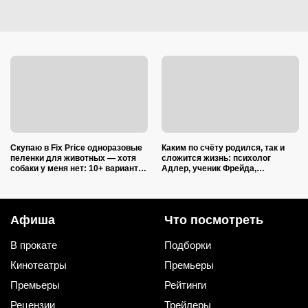
Скупаю в Fix Price одноразовые
Каким по счёту родился, так и
пеленки для животных — хотя
сложится жизнь: психолог
собаки у меня нет: 10+ вариантов
Адлер, ученик Фрейда,
использования их дома и на
объяснил, как очередность
даче
влияет на судьбу
Афиша
Что посмотреть
В прокате
Подборки
Кинотеатры
Премьеры
Премьеры
Рейтинги
Рецензии
Трейлеры