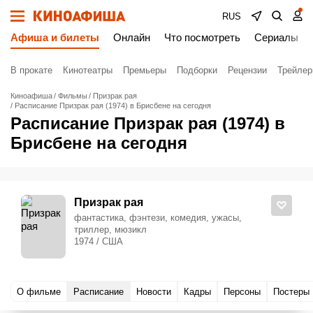
RUS
Афиша и билеты
Онлайн
Что посмотреть
Сериалы
В прокате
Кинотеатры
Премьеры
Подборки
Рецензии
Трейле
Киноафиша
Фильмы
Призрак рая
Расписание Призрак рая (1974) в Брисбене на сегодня
Расписание Призрак рая (1974) в
Брисбене на сегодня
Призрак рая
фантастика, фэнтези, комедия, ужасы,
триллер, мюзикл
1974 / США
О фильме
Расписание
Новости
Кадры
Персоны
Постеры