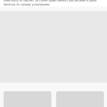
Кинотеатр оставляет за собой право менять расписание и цены
билетов по своему усмотрению