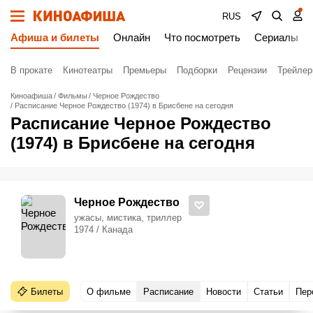
RUS
Афиша и билеты
Онлайн
Что посмотреть
Сериалы
В прокате
Кинотеатры
Премьеры
Подборки
Рецензии
Трейле
Киноафиша
Фильмы
Черное Рождество
Расписание Черное Рождество (1974) в Брисбене на сегодня
Расписание Черное Рождество
(1974) в Брисбене на сегодня
Черное Рождество
ужасы, мистика, триллер
1974 / Канада
Билеты
О фильме
Расписание
Новости
Статьи
Пер