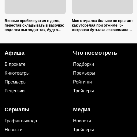
Винные пробки пустил в дело,
Моя стиралка больше не прыгает
перестав складывать в вазочке:
как угорелая при отжиме: 5-
поделки выглядят так, будто
литровая бутылка сэкономила
делали итальянские мастера
на ремонте несколько тысяч
рублей
Афиша
Что посмотреть
В прокате
Подборки
Кинотеатры
Премьеры
Премьеры
Рейтинги
Рецензии
Трейлеры
Сериалы
Медиа
График выхода
Новости
Новости
Трейлеры