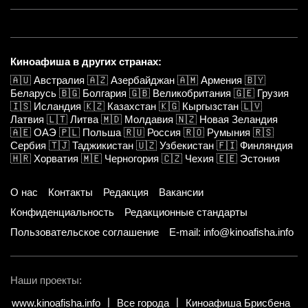
Киноафиша в других странах:
🇦🇺
Австралия
🇦🇿
Азербайджан
🇦🇲
Армения
🇧🇾
Беларусь
🇧🇬
Болгария
🇬🇧
Великобритания
🇬🇪
Грузия
🇮🇸
Исландия
🇰🇿
Казахстан
🇰🇬
Кыргызстан
🇱🇻
Латвия
🇱🇹
Литва
🇲🇩
Молдавия
🇳🇿
Новая Зеландия
🇦🇪
ОАЭ
🇵🇱
Польша
🇷🇺
Россия
🇷🇴
Румыния
🇷🇸
Сербия
🇹🇯
Таджикистан
🇺🇿
Узбекистан
🇫🇮
Финляндия
🇭🇷
Хорватия
🇲🇪
Черногория
🇨🇿
Чехия
🇪🇪
Эстония
О нас
Контакты
Редакция
Вакансии
Конфиденциальность
Редакционные стандарты
Пользовательское соглашение
E-mail: info@kinoafisha.info
Наши проекты:
www.kinoafisha.info
Все города
Киноафиша Брисбена