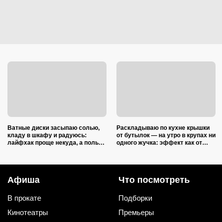
Ватные диски засыпаю солью,
Раскладываю по кухне крышки
кладу в шкафу и радуюсь:
от бутылок — на утро в крупах ни
лайфхак проще некуда, а пользы
одного жучка: эффект как от
вагон и маленькая тележка
дорогой отравы
Афиша
Что посмотреть
В прокате
Подборки
Кинотеатры
Премьеры