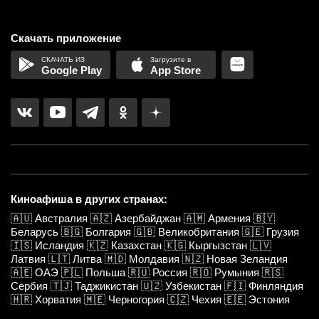
Скачать приложение
Google Play
App Store
Киноафиша в других странах:
🇦🇺
Австралия
🇦🇿
Азербайджан
🇦🇲
Армения
🇧🇾
Беларусь
🇧🇬
Болгария
🇬🇧
Великобритания
🇬🇪
Грузия
🇮🇸
Исландия
🇰🇿
Казахстан
🇰🇬
Кыргызстан
🇱🇻
Латвия
🇱🇹
Литва
🇲🇩
Молдавия
🇳🇿
Новая Зеландия
🇦🇪
ОАЭ
🇵🇱
Польша
🇷🇺
Россия
🇷🇴
Румыния
🇷🇸
Сербия
🇹🇯
Таджикистан
🇺🇿
Узбекистан
🇫🇮
Финляндия
🇭🇷
Хорватия
🇲🇪
Черногория
🇨🇿
Чехия
🇪🇪
Эстония