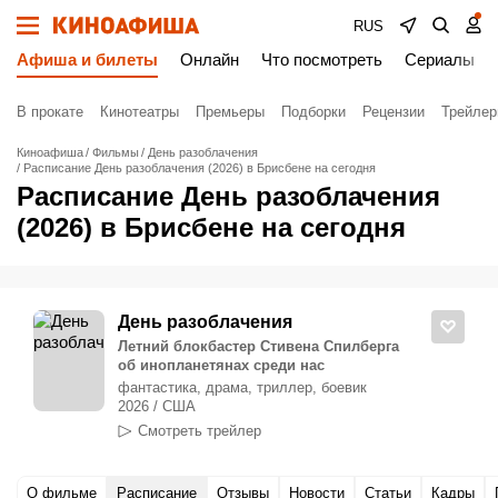
RUS
Афиша и билеты
Онлайн
Что посмотреть
Сериалы
В прокате
Кинотеатры
Премьеры
Подборки
Рецензии
Трейле
Киноафиша
Фильмы
День разоблачения
Расписание День разоблачения (2026) в Брисбене на сегодня
Расписание День разоблачения
(2026) в Брисбене на сегодня
День разоблачения
Летний блокбастер Стивена Спилберга
об инопланетянах среди нас
фантастика, драма, триллер, боевик
2026 / США
Смотреть трейлер
О фильме
Расписание
Отзывы
Новости
Статьи
Кадры