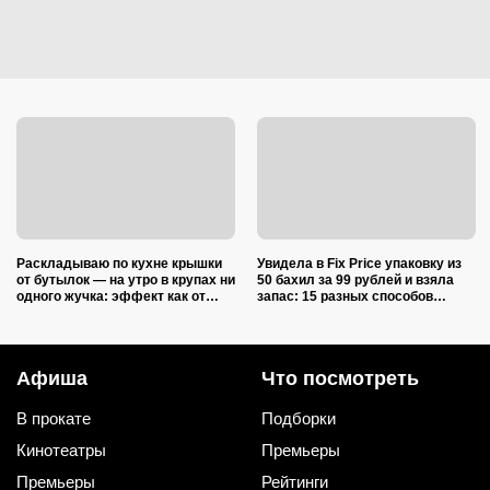
Раскладываю по кухне крышки
Увидела в Fix Price упаковку из
от бутылок — на утро в крупах ни
50 бахил за 99 рублей и взяла
одного жучка: эффект как от
запас: 15 разных способов
дорогой отравы
использовать их дома и на даче
Афиша
Что посмотреть
В прокате
Подборки
Кинотеатры
Премьеры
Премьеры
Рейтинги