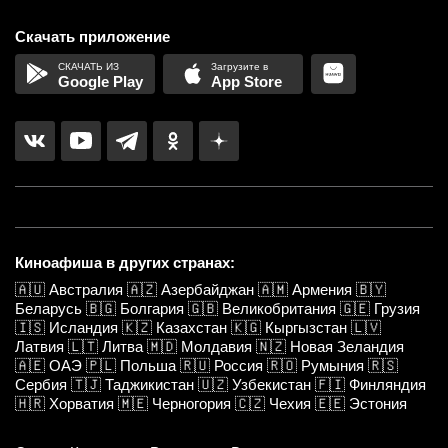
Скачать приложение
Google Play
App Store
Киноафиша в других странах:
🇦🇺
Австралия
🇦🇿
Азербайджан
🇦🇲
Армения
🇧🇾
Беларусь
🇧🇬
Болгария
🇬🇧
Великобритания
🇬🇪
Грузия
🇮🇸
Исландия
🇰🇿
Казахстан
🇰🇬
Кыргызстан
🇱🇻
Латвия
🇱🇹
Литва
🇲🇩
Молдавия
🇳🇿
Новая Зеландия
🇦🇪
ОАЭ
🇵🇱
Польша
🇷🇺
Россия
🇷🇴
Румыния
🇷🇸
Сербия
🇹🇯
Таджикистан
🇺🇿
Узбекистан
🇫🇮
Финляндия
🇭🇷
Хорватия
🇲🇪
Черногория
🇨🇿
Чехия
🇪🇪
Эстония