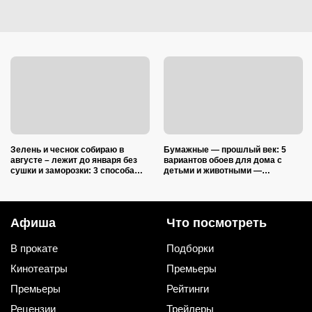
Зелень и чеснок собираю в
Бумажные — прошлый век: 5
августе – лежит до января без
вариантов обоев для дома с
сушки и заморозки: 3 способа
детьми и животными —
сохранить изумительный запах и
царапины и фломастеры им
тот самый вкус
нипочём
Афиша
Что посмотреть
В прокате
Подборки
Кинотеатры
Премьеры
Премьеры
Рейтинги
Рецензии
Трейлеры