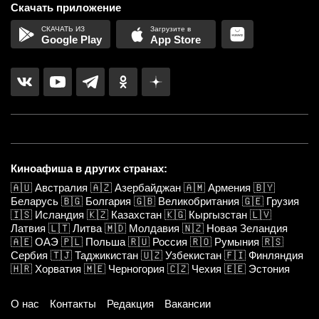
Скачать приложение
Google Play
App Store
Киноафиша в других странах:
🇦🇺
Австралия
🇦🇿
Азербайджан
🇦🇲
Армения
🇧🇾
Беларусь
🇧🇬
Болгария
🇬🇧
Великобритания
🇬🇪
Грузия
🇮🇸
Исландия
🇰🇿
Казахстан
🇰🇬
Кыргызстан
🇱🇻
Латвия
🇱🇹
Литва
🇲🇩
Молдавия
🇳🇿
Новая Зеландия
🇦🇪
ОАЭ
🇵🇱
Польша
🇷🇺
Россия
🇷🇴
Румыния
🇷🇸
Сербия
🇹🇯
Таджикистан
🇺🇿
Узбекистан
🇫🇮
Финляндия
🇭🇷
Хорватия
🇲🇪
Черногория
🇨🇿
Чехия
🇪🇪
Эстония
О нас
Контакты
Редакция
Вакансии