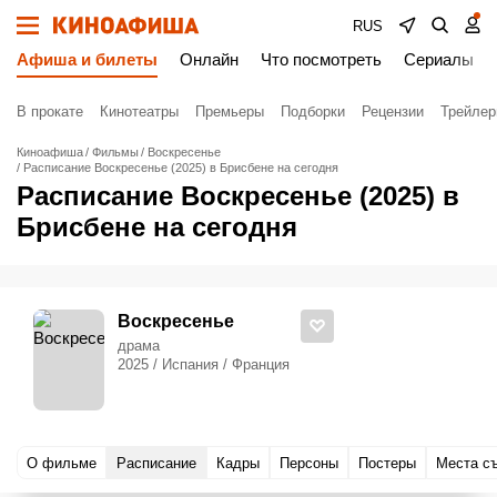
RUS
Афиша и билеты
Онлайн
Что посмотреть
Сериалы
В прокате
Кинотеатры
Премьеры
Подборки
Рецензии
Трейле
Киноафиша
Фильмы
Воскресенье
Расписание Воскресенье (2025) в Брисбене на сегодня
Расписание Воскресенье (2025) в
Брисбене на сегодня
Воскресенье
драма
2025 / Испания / Франция
О фильме
Расписание
Кадры
Персоны
Постеры
Места с