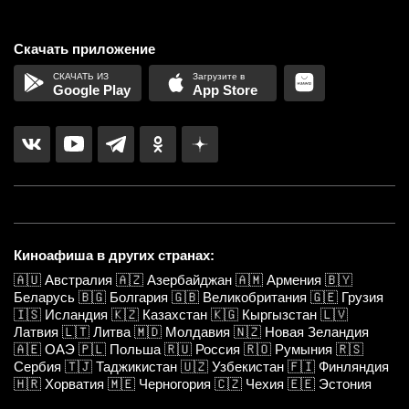
Скачать приложение
Google Play
App Store
Киноафиша в других странах:
🇦🇺
Австралия
🇦🇿
Азербайджан
🇦🇲
Армения
🇧🇾
Беларусь
🇧🇬
Болгария
🇬🇧
Великобритания
🇬🇪
Грузия
🇮🇸
Исландия
🇰🇿
Казахстан
🇰🇬
Кыргызстан
🇱🇻
Латвия
🇱🇹
Литва
🇲🇩
Молдавия
🇳🇿
Новая Зеландия
🇦🇪
ОАЭ
🇵🇱
Польша
🇷🇺
Россия
🇷🇴
Румыния
🇷🇸
Сербия
🇹🇯
Таджикистан
🇺🇿
Узбекистан
🇫🇮
Финляндия
🇭🇷
Хорватия
🇲🇪
Черногория
🇨🇿
Чехия
🇪🇪
Эстония