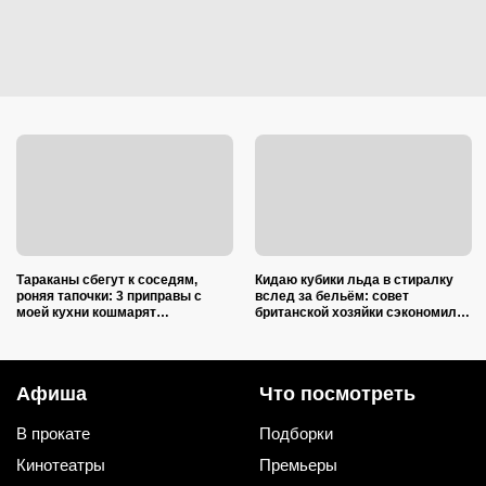
Тараканы сбегут к соседям,
Кидаю кубики льда в стиралку
роняя тапочки: 3 приправы с
вслед за бельём: совет
моей кухни кошмарят
британской хозяйки сэкономил
вредителей сильнее дихлофоса
кучу времени (и немного денег)
Афиша
Что посмотреть
В прокате
Подборки
Кинотеатры
Премьеры