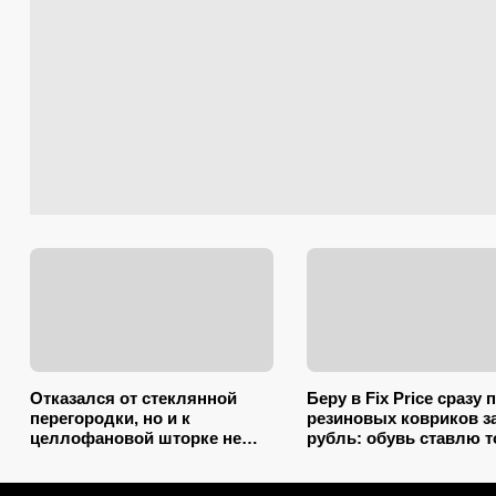
Отказался от стеклянной
Беру в Fix Price сразу 
перегородки, но и к
резиновых ковриков за
целлофановой шторке не
рубль: обувь ставлю 
вернусь: от брызг в ванной в
на один из них — наш
2026 году спасает такой
7 необычных примене