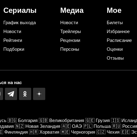
Сериалы
Медиа
Мое
График выхода
Новости
Билеты
Новости
Трейлеры
Избранное
Рейтинги
Рецензии
Расписание
Подборки
Персоны
Оценки
Отзывы
ся на нас
усь
🇧🇬
Болгария
🇬🇧
Великобритания
🇬🇪
Грузия
🇮🇸
Ислан
лдавия
🇳🇿
Новая Зеландия
🇦🇪
ОАЭ
🇵🇱
Польша
🇷🇺
Росси
🇮
Финляндия
🇭🇷
Хорватия
🇲🇪
Черногория
🇨🇿
Чехия
🇪🇪
Эс