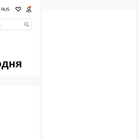
RUS
одня