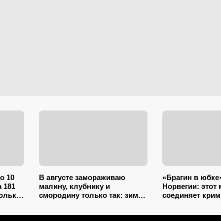
по 10
В августе замораживаю
«Брагин в юбке
 181
малину, клубнику и
Норвегии: этот
только
смородину только так: зимой
соединяет крим
ла еще
ягоды пахнут как с грядки и
комедию и драму
ний
не растекаются в кашу
часа 22 минуты