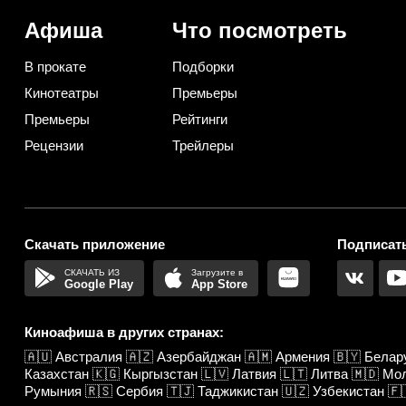
вариант
Афиша
Что посмотреть
В прокате
Подборки
Кинотеатры
Премьеры
Премьеры
Рейтинги
Рецензии
Трейлеры
Скачать приложение
Подписать
Google Play
App Store
Киноафиша в других странах:
🇦🇺
Австралия
🇦🇿
Азербайджан
🇦🇲
Армения
🇧🇾
Белар
Казахстан
🇰🇬
Кыргызстан
🇱🇻
Латвия
🇱🇹
Литва
🇲🇩
Мо
Румыния
🇷🇸
Сербия
🇹🇯
Таджикистан
🇺🇿
Узбекистан
🇫