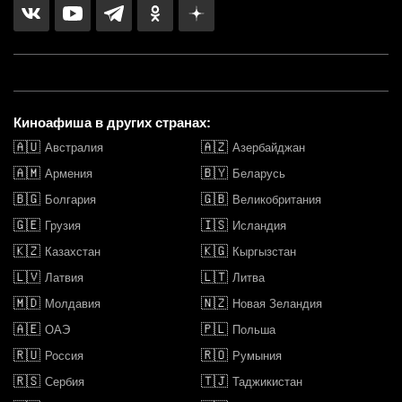
Киноафиша в других странах:
🇦🇺
🇦🇿
Австралия
Азербайджан
🇦🇲
🇧🇾
Армения
Беларусь
🇧🇬
🇬🇧
Болгария
Великобритания
🇬🇪
🇮🇸
Грузия
Исландия
🇰🇿
🇰🇬
Казахстан
Кыргызстан
🇱🇻
🇱🇹
Латвия
Литва
🇲🇩
🇳🇿
Молдавия
Новая Зеландия
🇦🇪
🇵🇱
ОАЭ
Польша
🇷🇺
🇷🇴
Россия
Румыния
🇷🇸
🇹🇯
Сербия
Таджикистан