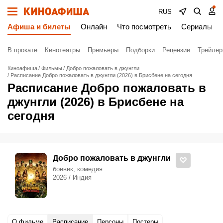
RUS
Афиша и билеты
Онлайн
Что посмотреть
Сериалы
В прокате
Кинотеатры
Премьеры
Подборки
Рецензии
Трейле
Киноафиша
Фильмы
Добро пожаловать в джунгли
Расписание Добро пожаловать в джунгли (2026) в Брисбене на сегодня
Расписание Добро пожаловать в
джунгли (2026) в Брисбене на
сегодня
Добро пожаловать в джунгли
боевик, комедия
2026 / Индия
О фильме
Расписание
Персоны
Постеры