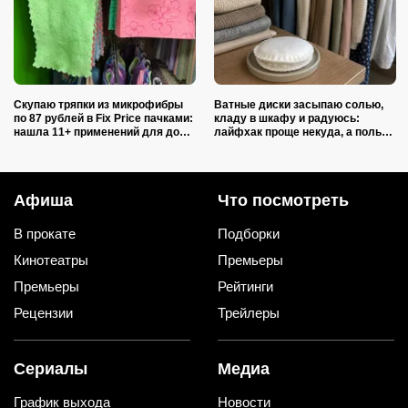
Скупаю тряпки из микрофибры
Ватные диски засыпаю солью,
по 87 рублей в Fix Price пачками:
кладу в шкафу и радуюсь:
нашла 11+ применений для дома
лайфхак проще некуда, а пользы
и дачи, и ни одно не связано с
вагон и маленькая тележка
уборкой
Афиша
Что посмотреть
В прокате
Подборки
Кинотеатры
Премьеры
Премьеры
Рейтинги
Рецензии
Трейлеры
Сериалы
Медиа
График выхода
Новости