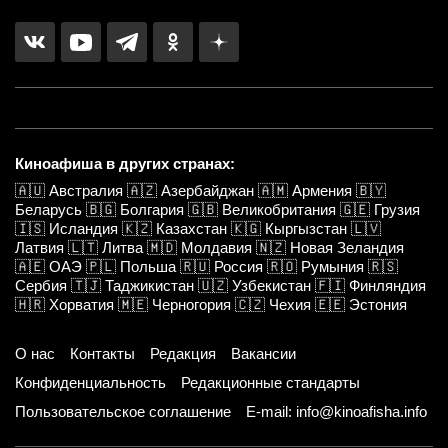
Киноафиша в других странах:
🇦🇺
Австралия
🇦🇿
Азербайджан
🇦🇲
Армения
🇧🇾
Беларусь
🇧🇬
Болгария
🇬🇧
Великобритания
🇬🇪
Грузия
🇮🇸
Исландия
🇰🇿
Казахстан
🇰🇬
Кыргызстан
🇱🇻
Латвия
🇱🇹
Литва
🇲🇩
Молдавия
🇳🇿
Новая Зеландия
🇦🇪
ОАЭ
🇵🇱
Польша
🇷🇺
Россия
🇷🇴
Румыния
🇷🇸
Сербия
🇹🇯
Таджикистан
🇺🇿
Узбекистан
🇫🇮
Финляндия
🇭🇷
Хорватия
🇲🇪
Черногория
🇨🇿
Чехия
🇪🇪
Эстония
О нас
Контакты
Редакция
Вакансии
Конфиденциальность
Редакционные стандарты
Пользовательское соглашение
E-mail: info@kinoafisha.info