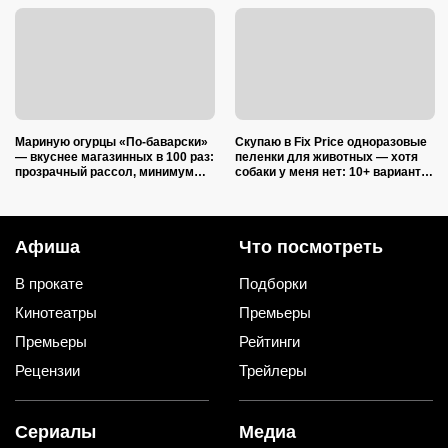
Мариную огурцы «По-баварски»
Скупаю в Fix Price одноразовые
— вкуснее магазинных в 100 раз:
пеленки для животных — хотя
прозрачный рассол, минимум
собаки у меня нет: 10+ вариантов
уксуса и звонкий хруст зимой
использования их дома и на
даче
Афиша
Что посмотреть
В прокате
Подборки
Кинотеатры
Премьеры
Премьеры
Рейтинги
Рецензии
Трейлеры
Сериалы
Медиа