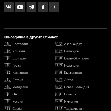
Киноафиша в других странах:
🇦🇺
🇦🇿
Австралия
Азербайджан
🇦🇲
🇧🇾
Армения
Беларусь
🇧🇬
🇬🇧
Болгария
Великобритания
🇬🇪
🇮🇸
Грузия
Исландия
🇰🇿
🇰🇬
Казахстан
Кыргызстан
🇱🇻
🇱🇹
Латвия
Литва
🇲🇩
🇳🇿
Молдавия
Новая Зеландия
🇦🇪
🇵🇱
ОАЭ
Польша
🇷🇺
🇷🇴
Россия
Румыния
🇷🇸
🇹🇯
Сербия
Таджикистан