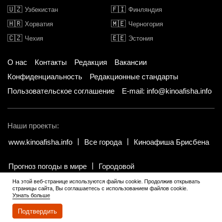
🇺🇿
🇫🇮
Узбекистан
Финляндия
🇭🇷
🇲🇪
Хорватия
Черногория
🇨🇿
🇪🇪
Чехия
Эстония
О нас
Контакты
Редакция
Вакансии
Конфиденциальность
Редакционные стандарты
Пользовательское соглашение
E-mail: info@kinoafisha.info
Наши проекты:
www.kinoafisha.info
Все города
Киноафиша Брисбена
Прогноз погоды в мире
Городовой
На этой веб-странице используются файлы cookie. Продолжив открывать
страницы сайта, Вы соглашаетесь с использованием файлов cookie.
© 2002-2026 Все права и материалы принадлежат «Киноафиша».
.
Узнать больше
Копирование информации только с письменного разрешения
редакции.
Подтвердить