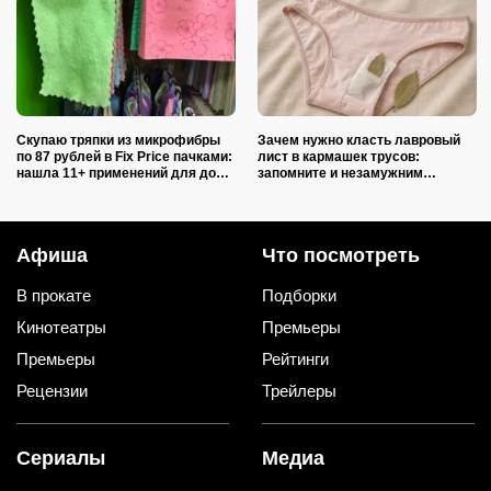
Скупаю тряпки из микрофибры
Зачем нужно класть лавровый
по 87 рублей в Fix Price пачками:
лист в кармашек трусов:
нашла 11+ применений для дома
запомните и незамужним
и дачи, и ни одно не связано с
подругам расскажите
уборкой
Афиша
Что посмотреть
В прокате
Подборки
Кинотеатры
Премьеры
Премьеры
Рейтинги
Рецензии
Трейлеры
Сериалы
Медиа