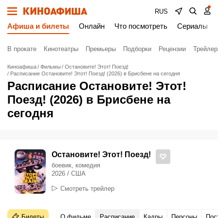
RUS
Афиша и билеты
Онлайн
Что посмотреть
Сериалы
В прокате
Кинотеатры
Премьеры
Подборки
Рецензии
Трейле
Киноафиша
Фильмы
Остановите! Этот! Поезд!
Расписание Остановите! Этот! Поезд! (2026) в Брисбене на сегодня
Расписание Остановите! Этот!
Поезд! (2026) в Брисбене на
сегодня
Остановите! Этот! Поезд!
боевик, комедия
2026 / США
Смотреть трейлер
Билеты
О фильме
Расписание
Кадры
Персоны
Пос