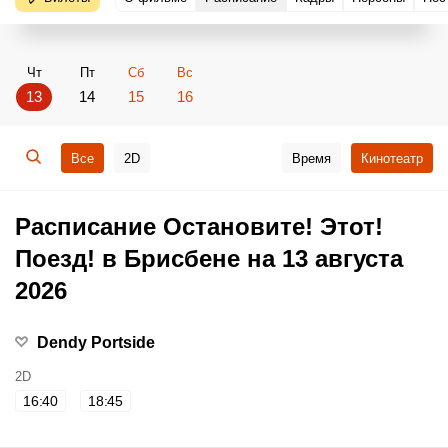
Чт
Пт
Сб
Вс
13
14
15
16
Все
2D
Время
Кинотеатр
Расписание Остановите! Этот!
Поезд! в Брисбене на 13 августа
2026
Dendy Portside
2D
16:40
18:45