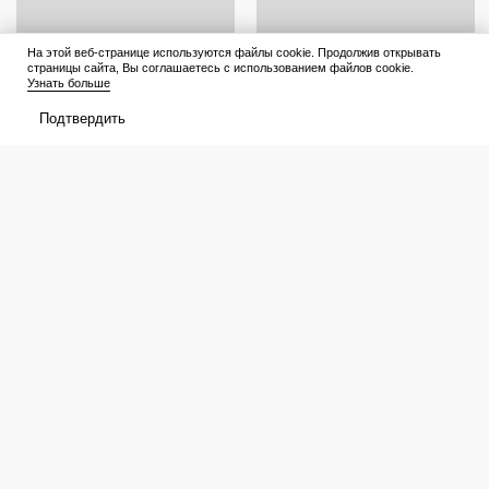
На этой веб-странице используются файлы cookie. Продолжив открывать
страницы сайта, Вы соглашаетесь с использованием файлов cookie.
Узнать больше
Подтвердить
Каким по счёту родился, так и
Беру в Fix Price сразу по 10
сложится жизнь: психолог
резиновых ковриков за 181
Адлер, ученик Фрейда,
рубль: обувь ставлю только на
объяснил, как очередность
один из них — нашла еще 7
влияет на судьбу
необычных применений
Афиша
Что посмотреть
В прокате
Подборки
Кинотеатры
Премьеры
Премьеры
Рейтинги
Рецензии
Трейлеры
Сериалы
Медиа
График выхода
Новости