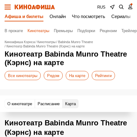
RUS
Афиша и билеты
Онлайн
Что посмотреть
Сериалы
В прокате
Кинотеатры
Премьеры
Подборки
Рецензии
Трейле
Киноафиша Кэрнса
Кинотеатры
Babinda Munro Theatre
Кинотеатр Babinda Munro Theatre (Кэрнс) на карте
Кинотеатр Babinda Munro Theatre
(Кэрнс) на карте
Все кинотеатры
Рядом
На карте
Рейтинги
О кинотеатре
Расписание
Карта
Кинотеатр Babinda Munro Theatre
(Кэрнс) на карте