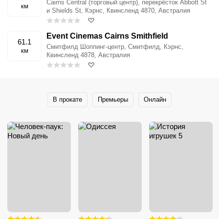
Cairns Central (торговый центр), перекрёсток Abbott St
км
и Shields St, Кэрнс, Квинсленд 4870, Австралия
Event Cinemas Cairns Smithfield
61.1
Смитфилд Шоппинг-центр, Смитфилд, Кэрнс,
км
Квинсленд 4878, Австралия
В прокате
Премьеры
Онлайн