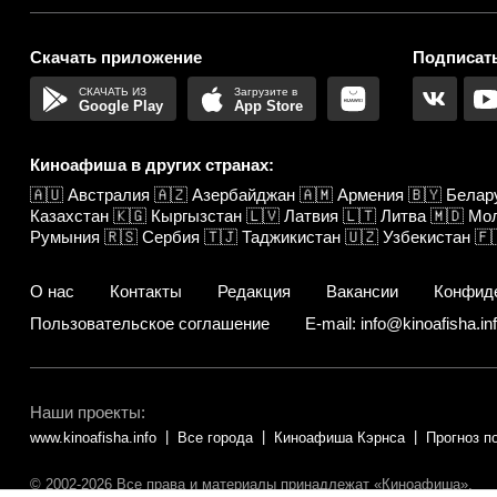
Скачать приложение
Подписать
Google Play
App Store
Киноафиша в других странах:
🇦🇺
Австралия
🇦🇿
Азербайджан
🇦🇲
Армения
🇧🇾
Белар
Казахстан
🇰🇬
Кыргызстан
🇱🇻
Латвия
🇱🇹
Литва
🇲🇩
Мо
Румыния
🇷🇸
Сербия
🇹🇯
Таджикистан
🇺🇿
Узбекистан
🇫
О нас
Контакты
Редакция
Вакансии
Конфид
Пользовательское соглашение
E-mail: info@kinoafisha.in
Наши проекты:
www.kinoafisha.info
Все города
Киноафиша Кэрнса
Прогноз п
© 2002-2026 Все права и материалы принадлежат «Киноафиша».