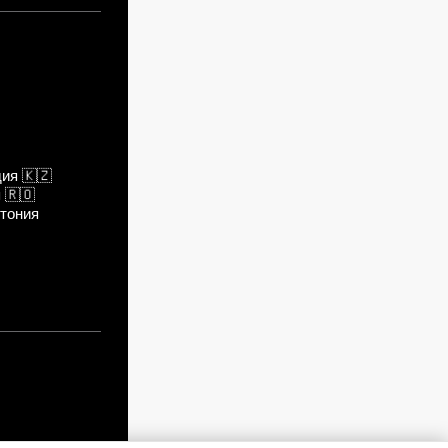
дия
🇰🇿
я
🇷🇴
тония