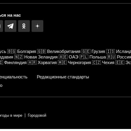
ся на нас
усь
🇧🇬
Болгария
🇬🇧
Великобритания
🇬🇪
Грузия
🇮🇸
Ислан
лдавия
🇳🇿
Новая Зеландия
🇦🇪
ОАЭ
🇵🇱
Польша
🇷🇺
Росси
🇮
Финляндия
🇭🇷
Хорватия
🇲🇪
Черногория
🇨🇿
Чехия
🇪🇪
Эс
енциальность
Редакционные стандарты
fo
огоды в мире
Городовой