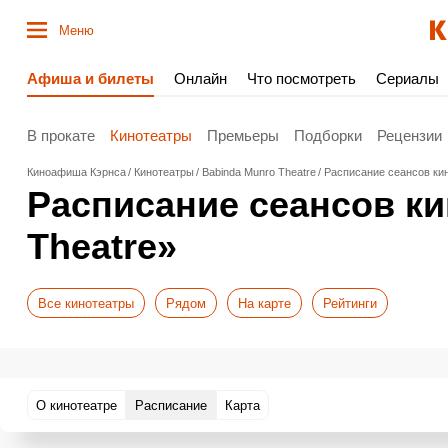
Меню
Афиша и билеты
Онлайн
Что посмотреть
Сериалы
В прокате
Кинотеатры
Премьеры
Подборки
Рецензии
Киноафиша Кэрнса
Кинотеатры
Babinda Munro Theatre
Расписание сеансов кин
Расписание сеансов ки
Theatre»
Все кинотеатры
Рядом
На карте
Рейтинги
О кинотеатре
Расписание
Карта