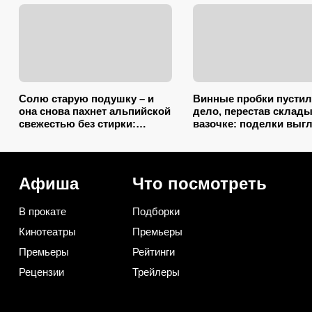
Солю старую подушку – и
Винные пробки пустил
она снова пахнет альпийской
дело, перестав склады
свежестью без стирки:
вазочке: поделки выг
зарубите на носу простую
так, будто делали
хитрость от желтых пятен
итальянские мастера
Афиша
Что посмотреть
В прокате
Подборки
Кинотеатры
Премьеры
Премьеры
Рейтинги
Рецензии
Трейлеры