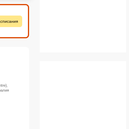
асписания
tre),
ралия
,