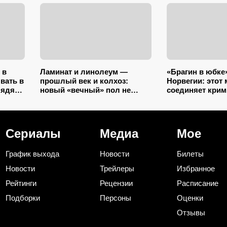
 в
Ламинат и линолеум —
«Брагин в юбке
вать в
прошлый век и колхоз:
Норвегии: этот
лядят
новый «вечный» пол не
соединяет крим
разбухает от воды и
комедию и драму
выглядит на миллион
часа 22 минуты
Сериалы
Медиа
Мое
График выхода
Новости
Билеты
Новости
Трейлеры
Избранное
Рейтинги
Рецензии
Расписание
Подборки
Персоны
Оценки
Отзывы