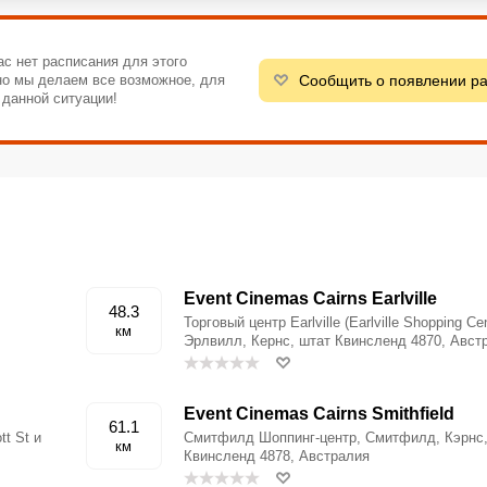
ас нет расписания для этого
Сообщить о появлении р
 но мы делаем все возможное, для
 данной ситуации!
Event Cinemas Cairns Earlville
48.3
,
Торговый центр Earlville (Earlville Shopping Cen
км
Эрлвилл, Кернс, штат Квинсленд 4870, Авст
Event Cinemas Cairns Smithfield
61.1
tt St и
Смитфилд Шоппинг-центр, Смитфилд, Кэрнс
км
Квинсленд 4878, Австралия