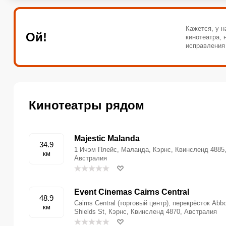
Кажется, у н
Ой!
кинотеатра,
исправления
Кинотеатры рядом
Majestic Malanda
34.9
1 Ичэм Плейс, Маланда, Кэрнс, Квинсленд 4885
км
Австралия
Event Cinemas Cairns Central
48.9
Cairns Central (торговый центр), перекрёсток Abbo
км
Shields St, Кэрнс, Квинсленд 4870, Австралия