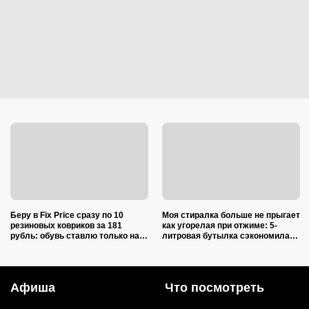
Беру в Fix Price сразу по 10
Моя стиралка больше не прыгает
резиновых ковриков за 181
как угорелая при отжиме: 5-
рубль: обувь ставлю только на
литровая бутылка сэкономила
один из них — нашла еще 7
на ремонте несколько тысяч
необычных применений
рублей
Афиша
Что посмотреть