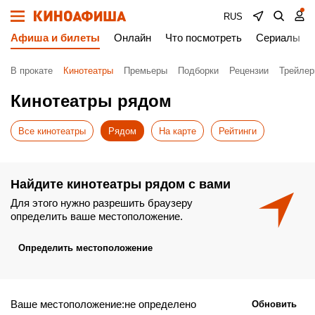
RUS
Афиша и билеты
Онлайн
Что посмотреть
Сериалы
В прокате
Кинотеатры
Премьеры
Подборки
Рецензии
Трейле
Кинотеатры рядом
Все кинотеатры
Рядом
На карте
Рейтинги
Найдите кинотеатры рядом с вами
Для этого нужно разрешить браузеру
определить ваше местоположение.
Определить местоположение
Ваше местоположение:не определено
Обновить