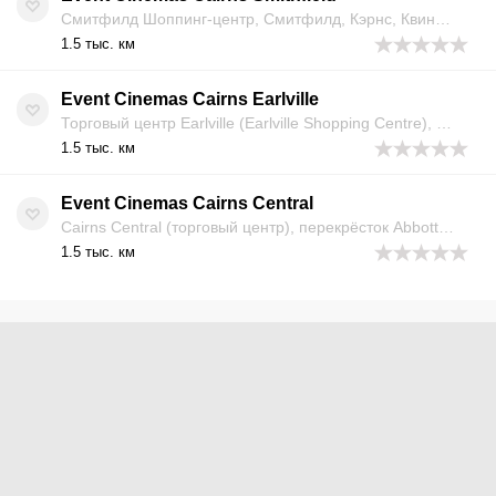
Смитфилд Шоппинг-центр, Смитфилд, Кэрнс, Квинсленд 4878, Австралия
1.5 тыс. км
Event Cinemas Cairns Earlville
Торговый центр Earlville (Earlville Shopping Centre), Эрлвилл, Кернс, штат Квинсленд 4870, Австралия
1.5 тыс. км
Event Cinemas Cairns Central
Cairns Central (торговый центр), перекрёсток Abbott St и Shields St, Кэрнс, Квинсленд 4870, Австралия
1.5 тыс. км