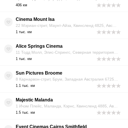
406 км
Cinema Mount Isa
22 Мэриан-стрит, Маунт-Айза, Квинсленд 4825, Австралия
1 тыс. км
Alice Springs Cinema
11 Тодд Молл, Элис-Спрингс, Северная территория 0870, Австралия
1 тыс. км
Sun Pictures Broome
8 Карнарвон-стрит, Брум, Западная Австралия 6725, Австралия
1.1 тыс. км
Majestic Malanda
1 Ичэм Плейс, Маланда, Кэрнс, Квинсленд 4885, Австралия
1.5 тыс. км
Event Cinemas Cairns Smithfield