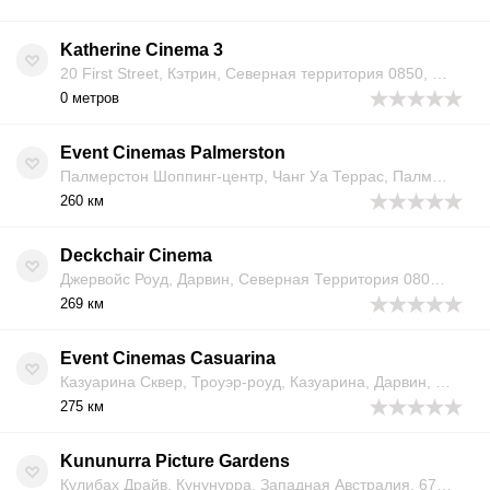
Katherine Cinema 3
20 First Street, Кэтрин, Северная территория 0850, Австралия
0 метров
Event Cinemas Palmerston
Палмерстон Шоппинг-центр, Чанг Уа Террас, Палмерстон, Дарвин, Северная Территория 0830, Австралия
260 км
Deckchair Cinema
Джервойс Роуд, Дарвин, Северная Территория 0801, Австралия
269 км
Event Cinemas Casuarina
Казуарина Сквер, Троуэр-роуд, Казуарина, Дарвин, NT 0810, Австралия
275 км
Kununurra Picture Gardens
Кулибах Драйв, Кунунурра, Западная Австралия, 6743, Австралия