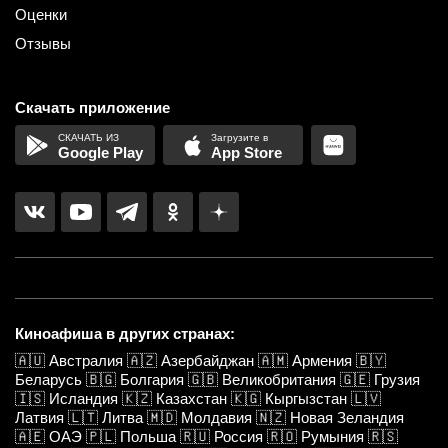
Оценки
Отзывы
Скачать приложение
Google Play
App Store
Киноафиша в других странах:
🇦🇺
Австралия
🇦🇿
Азербайджан
🇦🇲
Армения
🇧🇾
Беларусь
🇧🇬
Болгария
🇬🇧
Великобритания
🇬🇪
Грузия
🇮🇸
Исландия
🇰🇿
Казахстан
🇰🇬
Кыргызстан
🇱🇻
Латвия
🇱🇹
Литва
🇲🇩
Молдавия
🇳🇿
Новая Зеландия
🇦🇪
ОАЭ
🇵🇱
Польша
🇷🇺
Россия
🇷🇴
Румыния
🇷🇸