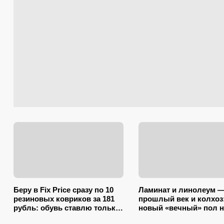
Беру в Fix Price сразу по 10
Ламинат и линолеум 
резиновых ковриков за 181
прошлый век и колхоз
рубль: обувь ставлю только
новый «вечный» пол н
на один из них — нашла еще
разбухает от воды и