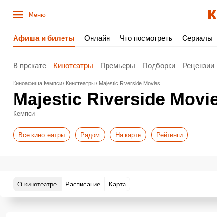
Меню
Афиша и билеты
Онлайн
Что посмотреть
Сериалы
В прокате
Кинотеатры
Премьеры
Подборки
Рецензии
Киноафиша Кемпси
Кинотеатры
Majestic Riverside Movies
Majestic Riverside Movi
Кемпси
Все кинотеатры
Рядом
На карте
Рейтинги
О кинотеатре
Расписание
Карта