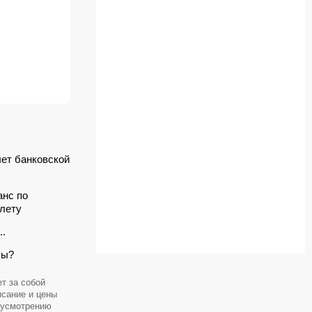
лет банковской
анс по
лету
..
сы?
т за собой
исание и цены
 усмотрению