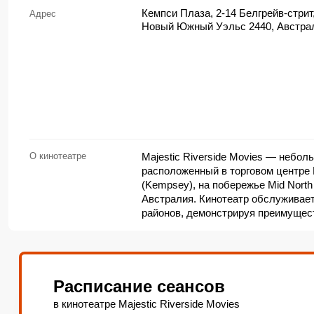
Кемпси Плаза, 2-14 Белгрейв-стрит
Адрес
Новый Южный Уэльс 2440, Австра
О кинотеатре
Majestic Riverside Movies — небол
расположенный в торговом центре 
(Kempsey), на побережье Mid Nort
Австралия. Кинотеатр обслуживае
районов, демонстрируя преимущес
семейные фильмы и периодически 
мероприятия для сообщества. Удоб
торговых комплексов города, что о
Как типичный региональный киноте
Расписание сеансов
показ популярных премьер, предла
цифровое проектирование, многока
в кинотеатре Majestic Riverside Movies
напитками и закусками, а также ме