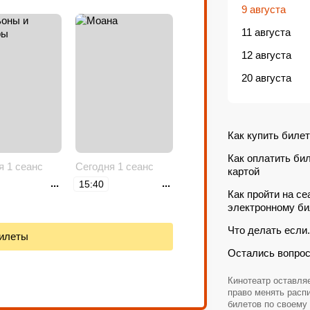
9 августа
11 августа
12 августа
20 августа
Как купить билет
Как оплатить би
я 1 сеанс
Сегодня 1 сеанс
картой
...
...
15:40
Как пройти на се
электронному би
Что делать если.
билеты
Остались вопро
Кинотеатр оставляе
право менять расп
билетов по своему