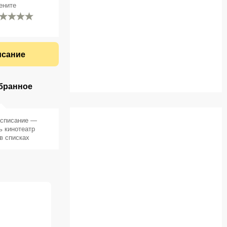
ените
исание
бранное
асписание —
ь кинотеатр
в списках