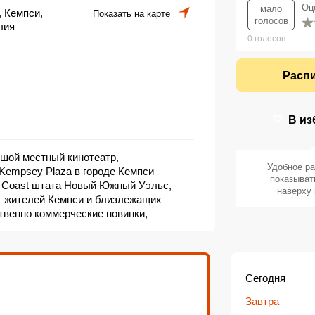
Оц
мало
, Кемпси,
Показать на карте
голосов
лия
0
голосов
Расп
В из
ьшой местный кинотеатр,
Удобное р
Kempsey Plaza в городе Кемпси
показыват
h Coast штата Новый Южный Уэльс,
наверху 
т жителей Кемпси и близлежащих
твенно коммерческие новинки,
проводя специальные показы и
но расположен в одном из главных
беспечивает лёгкий доступ и парковку.
атр, он ориентирован на повседневный
Сегодня
гает стандартные услуги кинозала:
нальную звуковую систему, буфет с
Завтра
ста с доступом для людей с