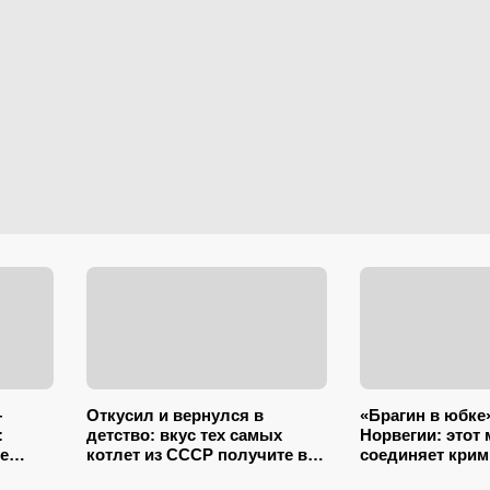
—
Откусил и вернулся в
«Брагин в юбке
:
детство: вкус тех самых
Норвегии: этот
е
котлет из СССР получите в
соединяет крим
два счета – подслушал 5
комедию и драму