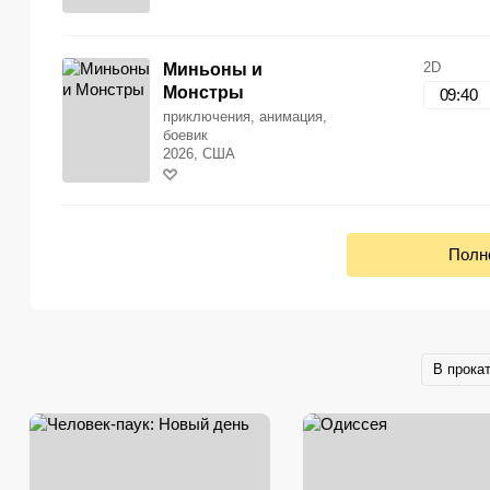
2D
Миньоны и
Монстры
09:40
приключения, анимация,
боевик
2026, США
Полн
В прока