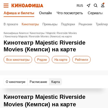
RUS
Афиша и билеты
Онлайн
Что посмотреть
Сериалы
В прокате
Кинотеатры
Премьеры
Подборки
Рецензии
Трейле
Киноафиша Кемпси
Кинотеатры
Majestic Riverside Movies
Кинотеатр Majestic Riverside Movies (Кемпси) на карте
Кинотеатр Majestic Riverside
Movies (Кемпси) на карте
Все кинотеатры
Рядом
На карте
Рейтинги
О кинотеатре
Расписание
Карта
Кинотеатр Majestic Riverside
Movies (Кемпси) на карте