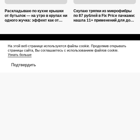
Раскладываю по кухне крышки
Скупаю тряпки из микрофибры
от бутылок — на утро в крупах ни
по 87 рублей в Fix Price пачками:
одного жучка: эффект как от
нашла 11+ применений для дома
дорогой отравы
и дачи, и ни одно не связано с
уборкой
Афиша
Что посмотреть
На этой веб-странице используются файлы cookie. Продолжив открывать
страницы сайта, Вы соглашаетесь с использованием файлов cookie.
В прокате
Подборки
Узнать больше
Кинотеатры
Премьеры
Подтвердить
Премьеры
Рейтинги
Рецензии
Трейлеры
Сериалы
Медиа
График выхода
Новости
Новости
Трейлеры
Рейтинги
Рецензии