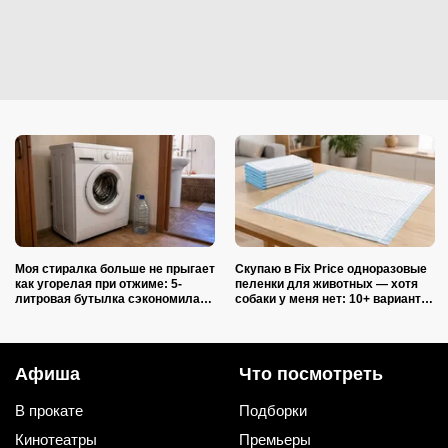
Моя стиралка больше не прыгает
Скупаю в Fix Price одноразовые
как угорелая при отжиме: 5-
пеленки для животных — хотя
литровая бутылка сэкономила
собаки у меня нет: 10+ вариантов
на ремонте несколько тысяч
использования их дома и на
рублей
даче
Афиша
Что посмотреть
В прокате
Подборки
Кинотеатры
Премьеры