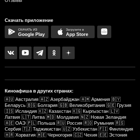
Отзывы
Скачать приложение
Google Play
App Store
Киноафиша в других странах:
🇦🇺
Австралия
🇦🇿
Азербайджан
🇦🇲
Армения
🇧🇾
Беларусь
🇧🇬
Болгария
🇬🇧
Великобритания
🇬🇪
Грузия
🇮🇸
Исландия
🇰🇿
Казахстан
🇰🇬
Кыргызстан
🇱🇻
Латвия
🇱🇹
Литва
🇲🇩
Молдавия
🇳🇿
Новая Зеландия
🇦🇪
ОАЭ
🇵🇱
Польша
🇷🇺
Россия
🇷🇴
Румыния
🇷🇸
Сербия
🇹🇯
Таджикистан
🇺🇿
Узбекистан
🇫🇮
Финляндия
🇭🇷
Хорватия
🇲🇪
Черногория
🇨🇿
Чехия
🇪🇪
Эстония