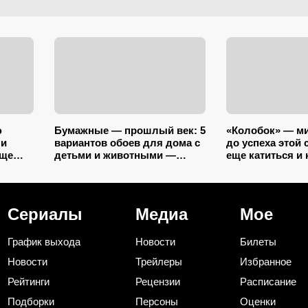
ю
Бумажные — прошлый век: 5
«Колобок» — ми
 и
вариантов обоев для дома с
до успеха этой 
още
детьми и животными —
еще катиться и 
 и
царапины и фломастеры им
полмиллиарда 
нипочём
собрать смогла
Сериалы
Медиа
Мое
График выхода
Новости
Билеты
Новости
Трейлеры
Избранное
Рейтинги
Рецензии
Расписание
Подборки
Персоны
Оценки