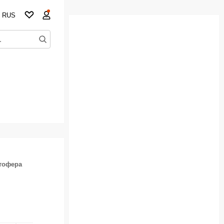
RUS
стофера