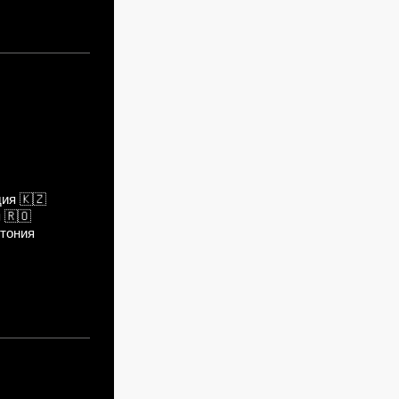
дия
🇰🇿
я
🇷🇴
тония