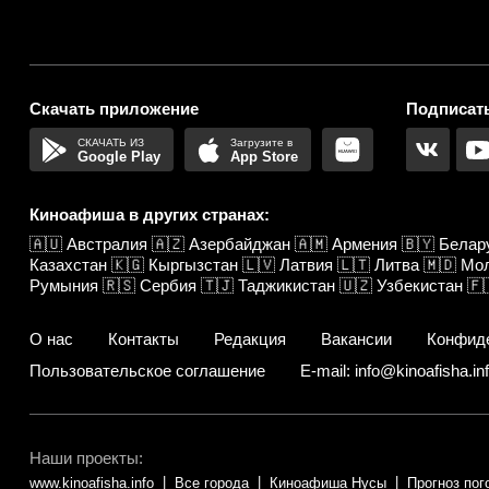
Скачать приложение
Подписать
Google Play
App Store
Киноафиша в других странах:
🇦🇺
Австралия
🇦🇿
Азербайджан
🇦🇲
Армения
🇧🇾
Белар
Казахстан
🇰🇬
Кыргызстан
🇱🇻
Латвия
🇱🇹
Литва
🇲🇩
Мо
Румыния
🇷🇸
Сербия
🇹🇯
Таджикистан
🇺🇿
Узбекистан
🇫
О нас
Контакты
Редакция
Вакансии
Конфид
Пользовательское соглашение
E-mail: info@kinoafisha.in
Наши проекты:
www.kinoafisha.info
Все города
Киноафиша Нусы
Прогноз пог