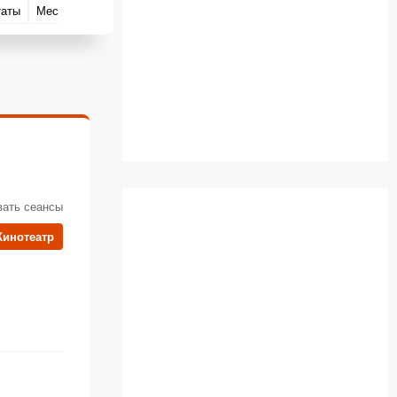
таты
Места съёмок
вать сеансы
Кинотеатр