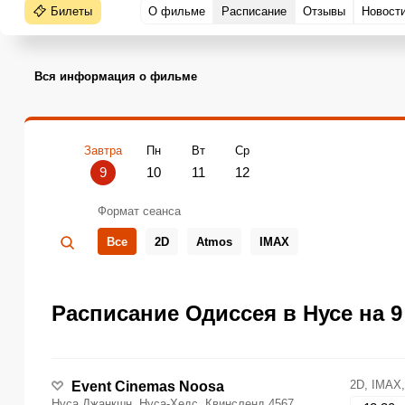
Билеты
О фильме
Расписание
Отзывы
Новост
Вся информация о фильме
Завтра
Пн
Вт
Ср
9
10
11
12
Формат сеанса
Все
2D
Atmos
IMAX
Расписание Одиссея в Нусе на 9 
2D, IMAX
Event Cinemas Noosa
Нуса Джанкшн, Нуса-Хедс, Квинсленд 4567,