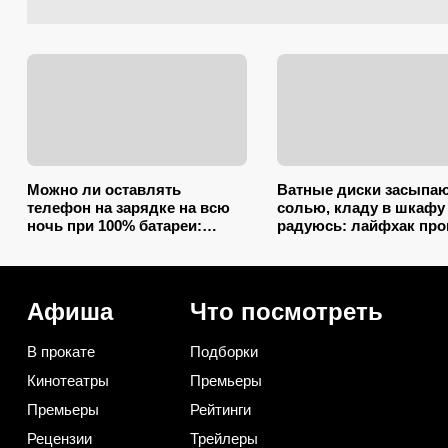
Можно ли оставлять
Ватные диски засыпа
телефон на зарядке на всю
солью, кладу в шкафу
ночь при 100% батареи:
радуюсь: лайфхак пр
запомните раз и на всю
некуда, а пользы вагон
жизнь (многие ошибаются)
маленькая тележка
Афиша
Что посмотреть
В прокате
Подборки
Кинотеатры
Премьеры
Премьеры
Рейтинги
Рецензии
Трейлеры