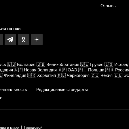
Отзывы
ся на нас
усь
🇧🇬
Болгария
🇬🇧
Великобритания
🇬🇪
Грузия
🇮🇸
Ислан
лдавия
🇳🇿
Новая Зеландия
🇦🇪
ОАЭ
🇵🇱
Польша
🇷🇺
Росси
🇮
Финляндия
🇭🇷
Хорватия
🇲🇪
Черногория
🇨🇿
Чехия
🇪🇪
Эс
енциальность
Редакционные стандарты
fo
оды в мире
Городовой