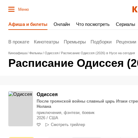
Меню
Афиша и билеты
Онлайн
Что посмотреть
Сериалы
В прокате
Кинотеатры
Премьеры
Подборки
Рецензии
Киноафиша
Фильмы
Одиссея
Расписание Одиссея (2026) в Нусе на сегодня
Расписание Одиссея (20
Одиссея
После троянской войны славный царь Итаки стре
Нолана
приключения, фэнтези, боевик
2026 / США
Смотреть трейлер