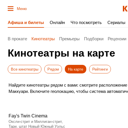
Меню
Афиша и билеты
Онлайн
Что посмотреть
Сериалы
В прокате
Кинотеатры
Премьеры
Подборки
Рецензии
Кинотеатры на карте
Все кинотеатры
Рядом
На карте
Рейтинги
Найдите кинотеатры рядом с вами: смотрите расположение 
Маккуари. Включите геолокацию, чтобы система автоматич
Удобный поиск поможет быстро сориентироваться в Порт-М
Fay's Twin Cinema
Оксли-стрит и Миллиган-стрит,
Тари, штат Новый Южный Уэльс