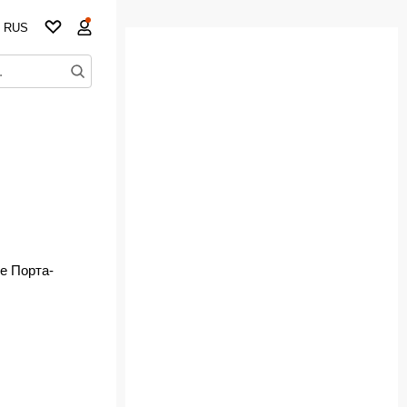
RUS
е Порта-
театра.