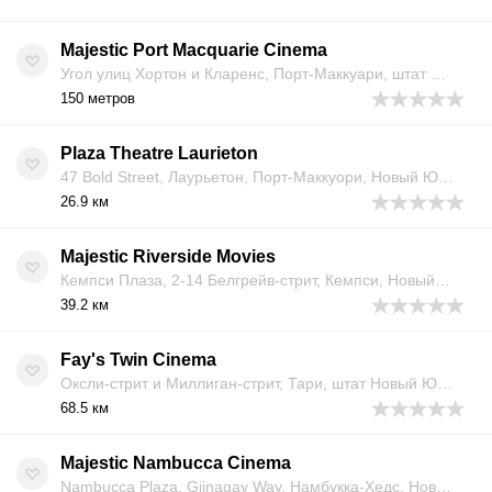
Majestic Port Macquarie Cinema
Угол улиц Хортон и Кларенс, Порт-Маккуари, штат Новый Южный Уэльс, 2444, Австралия
150 метров
Plaza Theatre Laurieton
47 Bold Street, Лаурьетон, Порт‑Маккуори, Новый Южный Уэльс 2443, Австралия
26.9 км
Majestic Riverside Movies
Кемпси Плаза, 2-14 Белгрейв-стрит, Кемпси, Новый Южный Уэльс 2440, Австралия
39.2 км
Fay's Twin Cinema
Оксли-стрит и Миллиган-стрит, Тари, штат Новый Южный Уэльс 2430, Австралия
68.5 км
Majestic Nambucca Cinema
Nambucca Plaza, Giinagay Way, Намбукка-Хедс, Новый Южный Уэльс 2448, Австралия