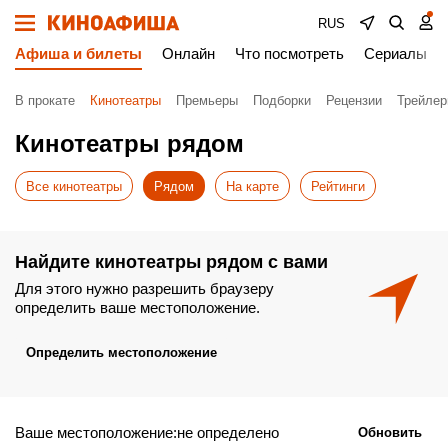
RUS
Афиша и билеты
Онлайн
Что посмотреть
Сериалы
В прокате
Кинотеатры
Премьеры
Подборки
Рецензии
Трейле
Кинотеатры рядом
Все кинотеатры
Рядом
На карте
Рейтинги
Найдите кинотеатры рядом с вами
Для этого нужно разрешить браузеру
определить ваше местоположение.
Определить местоположение
Ваше местоположение:не определено
Обновить