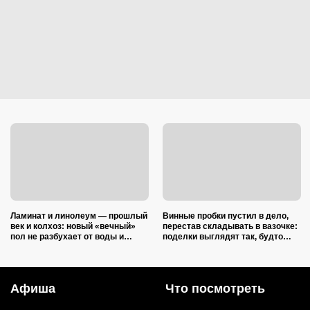
Ламинат и линолеум — прошлый
Винные пробки пустил в дело,
век и колхоз: новый «вечный»
перестав складывать в вазочке:
пол не разбухает от воды и
поделки выглядят так, будто
выглядит на миллион
делали итальянские мастера
Афиша
Что посмотреть