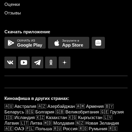
Оценки
Отзывы
Скачать приложение
Google Play
App Store
Киноафиша в других странах:
🇦🇺
Австралия
🇦🇿
Азербайджан
🇦🇲
Армения
🇧🇾
Беларусь
🇧🇬
Болгария
🇬🇧
Великобритания
🇬🇪
Грузия
🇮🇸
Исландия
🇰🇿
Казахстан
🇰🇬
Кыргызстан
🇱🇻
Латвия
🇱🇹
Литва
🇲🇩
Молдавия
🇳🇿
Новая Зеландия
🇦🇪
ОАЭ
🇵🇱
Польша
🇷🇺
Россия
🇷🇴
Румыния
🇷🇸