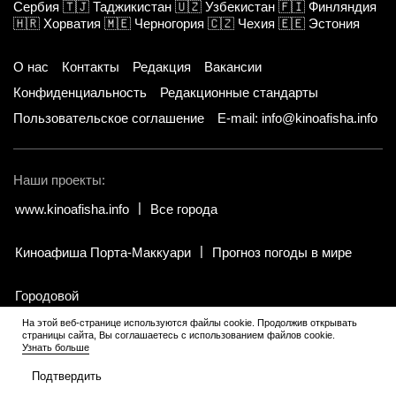
Сербия
🇹🇯
Таджикистан
🇺🇿
Узбекистан
🇫🇮
Финляндия
🇭🇷
Хорватия
🇲🇪
Черногория
🇨🇿
Чехия
🇪🇪
Эстония
О нас
Контакты
Редакция
Вакансии
Конфиденциальность
Редакционные стандарты
Пользовательское соглашение
E-mail: info@kinoafisha.info
Наши проекты:
www.kinoafisha.info
Все города
Киноафиша Порта-Маккуари
Прогноз погоды в мире
Городовой
На этой веб-странице используются файлы cookie. Продолжив открывать
страницы сайта, Вы соглашаетесь с использованием файлов cookie.
© 2002-2026 Все права и материалы принадлежат «Киноафиша».
.
Узнать больше
Копирование информации только с письменного разрешения
редакции.
Подтвердить