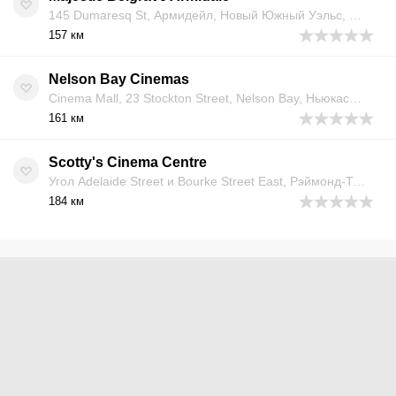
145 Dumaresq St, Армидейл, Новый Южный Уэльс, 2350, Австралия
157 км
Nelson Bay Cinemas
Cinema Mall, 23 Stockton Street, Nelson Bay, Ньюкасл, Новый Южный Уэльс 2315, Австралия
161 км
Scotty's Cinema Centre
Угол Adelaide Street и Bourke Street East, Рэймонд-Террас, Ньюкасл, Новый Южный Уэльс 2324, Австралия
184 км