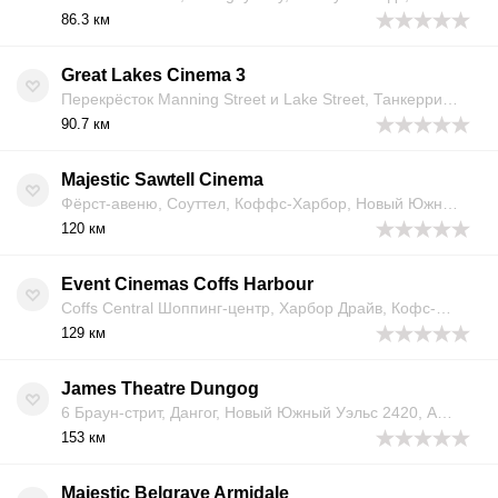
86.3 км
Great Lakes Cinema 3
Перекрёсток Manning Street и Lake Street, Танкерри, Ньюкасл, Новый Южный Уэльс 2428, Австралия
90.7 км
Majestic Sawtell Cinema
Фёрст-авеню, Соуттел, Коффс-Харбор, Новый Южный Уэльс, 2452, Австралия
120 км
Event Cinemas Coffs Harbour
Coffs Central Шоппинг-центр, Харбор Драйв, Кофс-Харбор, NSW 2450, Австралия
129 км
James Theatre Dungog
6 Браун-стрит, Дангог, Новый Южный Уэльс 2420, Австралия
153 км
Majestic Belgrave Armidale