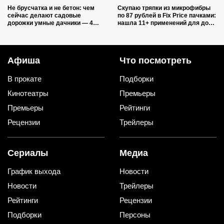
Не брусчатка и не бетон: чем
Скупаю тряпки из микрофибры
сейчас делают садовые
по 87 рублей в Fix Price пачками:
дорожки умные дачники — 4
нашла 11+ применений для дома
практичных варианта
и дачи, и ни одно не связано с
уборкой
Афиша
Что посмотреть
В прокате
Подборки
Кинотеатры
Премьеры
Премьеры
Рейтинги
Рецензии
Трейлеры
Сериалы
Медиа
График выхода
Новости
Новости
Трейлеры
Рейтинги
Рецензии
Подборки
Персоны