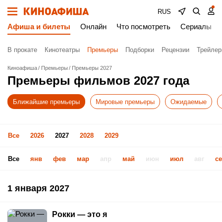
RUS
Афиша и билеты
Онлайн
Что посмотреть
Сериалы
В прокате
Кинотеатры
Премьеры
Подборки
Рецензии
Трейле
Киноафиша
Премьеры
Премьеры 2027
Премьеры фильмов 2027 года
Ближайшие премьеры
Мировые премьеры
Ожидаемые
Все
2026
2027
2028
2029
Все
янв
фев
мар
апр
май
июн
июл
авг
с
1 января 2027
Рокки — это я