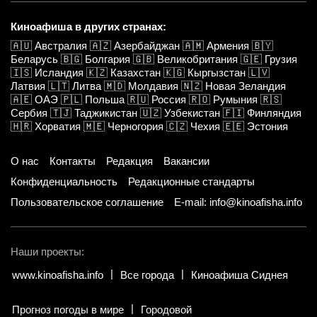
Киноафиша в других странах:
🇦🇺
Австралия
🇦🇿
Азербайджан
🇦🇲
Армения
🇧🇾
Беларусь
🇧🇬
Болгария
🇬🇧
Великобритания
🇬🇪
Грузия
🇮🇸
Исландия
🇰🇿
Казахстан
🇰🇬
Кыргызстан
🇱🇻
Латвия
🇱🇹
Литва
🇲🇩
Молдавия
🇳🇿
Новая Зеландия
🇦🇪
ОАЭ
🇵🇱
Польша
🇷🇺
Россия
🇷🇴
Румыния
🇷🇸
Сербия
🇹🇯
Таджикистан
🇺🇿
Узбекистан
🇫🇮
Финляндия
🇭🇷
Хорватия
🇲🇪
Черногория
🇨🇿
Чехия
🇪🇪
Эстония
О нас
Контакты
Редакция
Вакансии
Конфиденциальность
Редакционные стандарты
Пользовательское соглашение
E-mail: info@kinoafisha.info
Наши проекты:
www.kinoafisha.info
Все города
Киноафиша Сиднея
Прогноз погоды в мире
Городовой