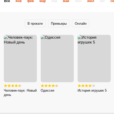
Все
янв
фев
мар
апр
май
июн
июл
авг
с
В прокате
Премьеры
Онлайн
Человек-паук: Новый
Одиссея
История игрушек 5
день