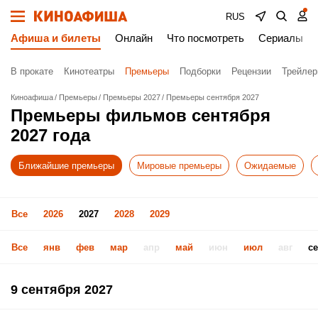
RUS
Афиша и билеты
Онлайн
Что посмотреть
Сериалы
В прокате
Кинотеатры
Премьеры
Подборки
Рецензии
Трейле
Киноафиша
Премьеры
Премьеры 2027
Премьеры сентября 2027
Премьеры фильмов сентября
2027 года
Ближайшие премьеры
Мировые премьеры
Ожидаемые
Все
2026
2027
2028
2029
Все
янв
фев
мар
апр
май
июн
июл
авг
с
9 сентября 2027