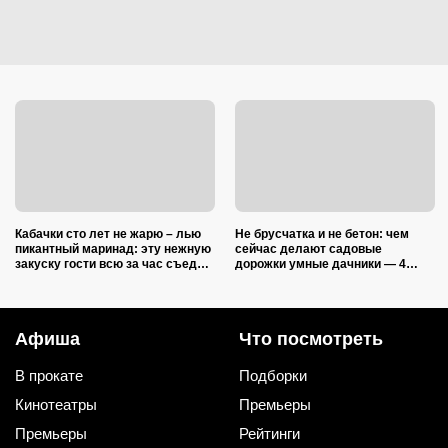
Кабачки сто лет не жарю – лью
Не брусчатка и не бетон: чем
пикантный маринад: эту нежную
сейчас делают садовые
закуску гости всю за час съедят
дорожки умные дачники — 4
(рецепт-пятиминутка)
практичных варианта
Афиша
Что посмотреть
В прокате
Подборки
Кинотеатры
Премьеры
Премьеры
Рейтинги