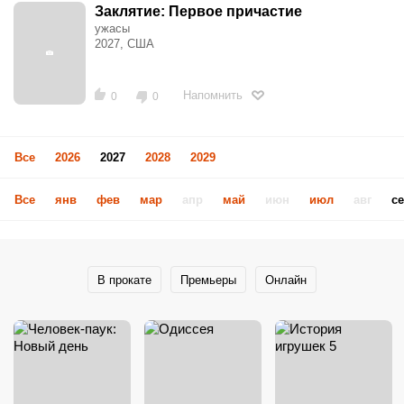
Заклятие: Первое причастие
ужасы
2027, США
Напомнить
0
0
Все
2026
2027
2028
2029
Все
янв
фев
мар
апр
май
июн
июл
авг
с
В прокате
Премьеры
Онлайн