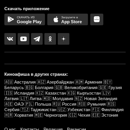
Скачать приложение
Google Play
App Store
Киноафиша в других странах:
🇦🇺
Австралия
🇦🇿
Азербайджан
🇦🇲
Армения
🇧🇾
Беларусь
🇧🇬
Болгария
🇬🇧
Великобритания
🇬🇪
Грузия
🇮🇸
Исландия
🇰🇿
Казахстан
🇰🇬
Кыргызстан
🇱🇻
Латвия
🇱🇹
Литва
🇲🇩
Молдавия
🇳🇿
Новая Зеландия
🇦🇪
ОАЭ
🇵🇱
Польша
🇷🇺
Россия
🇷🇴
Румыния
🇷🇸
Сербия
🇹🇯
Таджикистан
🇺🇿
Узбекистан
🇫🇮
Финляндия
🇭🇷
Хорватия
🇲🇪
Черногория
🇨🇿
Чехия
🇪🇪
Эстония
О нас
Контакты
Редакция
Вакансии