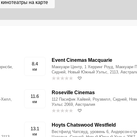
 кинотеатры на карте
Event Cinemas Macquarie
8.4
орнсби,
Маккуари Центр, 1 Херринг Роуд, Маккуари П
км
Сидней, Новый Южный Уэльс, 2113, Австрал
Roseville Cinemas
11.6
-Хилл,
112 Пасифик Хайвей, Роузвилл, Сидней, Но
км
Уэльс 2069, Австралия
Hoyts Chatswood Westfield
13.1
Вестфилд Чатсвуд, уровень 6, Андерсон-стр
км
 2113,
Чатсвуд, Сидней, Новый Южный Уэльс 2067,