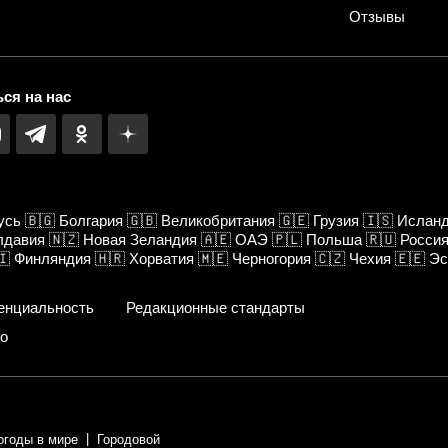
Отзывы
ся на нас
усь
🇧🇬
Болгария
🇬🇧
Великобритания
🇬🇪
Грузия
🇮🇸
Ислан
лдавия
🇳🇿
Новая Зеландия
🇦🇪
ОАЭ
🇵🇱
Польша
🇷🇺
Росси
🇮
Финляндия
🇭🇷
Хорватия
🇲🇪
Черногория
🇨🇿
Чехия
🇪🇪
Эс
енциальность
Редакционные стандарты
fo
огоды в мире
Городовой