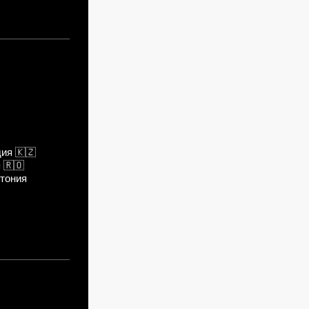
дия
🇰🇿
я
🇷🇴
тония