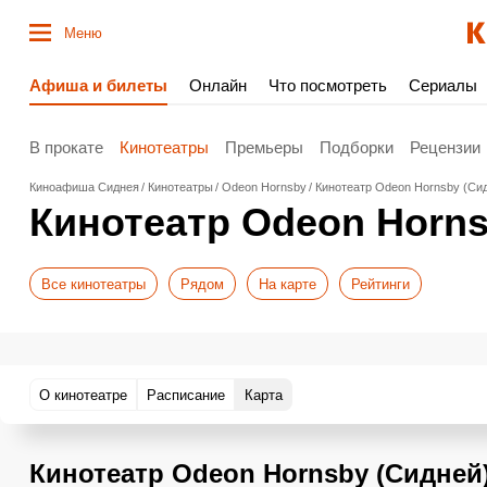
Меню
Афиша и билеты
Онлайн
Что посмотреть
Сериалы
В прокате
Кинотеатры
Премьеры
Подборки
Рецензии
Киноафиша Сиднея
Кинотеатры
Odeon Hornsby
Кинотеатр Odeon Hornsby (Сид
Кинотеатр Odeon Horns
Все кинотеатры
Рядом
На карте
Рейтинги
О кинотеатре
Расписание
Карта
Кинотеатр Odeon Hornsby (Сидней)