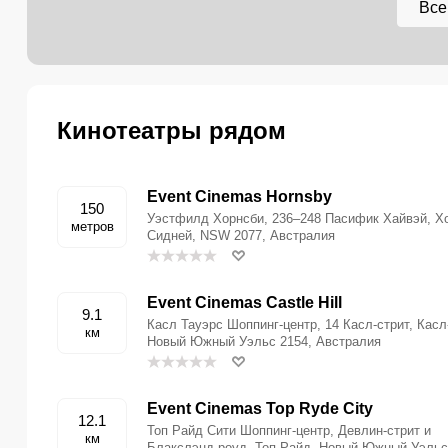
Все
Кинотеатры рядом
Event Cinemas Hornsby
150
Уэстфилд Хорнсби, 236–248 Пасифик Хайвэй, Х
метров
Сидней, NSW 2077, Австралия
Event Cinemas Castle Hill
9.1
Касл Тауэрс Шоппинг-центр, 14 Касл-стрит, Касл
км
Новый Южный Уэльс 2154, Австралия
Event Cinemas Top Ryde City
12.1
Топ Райд Сити Шоппинг-центр, Девлин-стрит и
км
Блакслэнд-роуд, Топ Райд, Новый Южный Уэльс