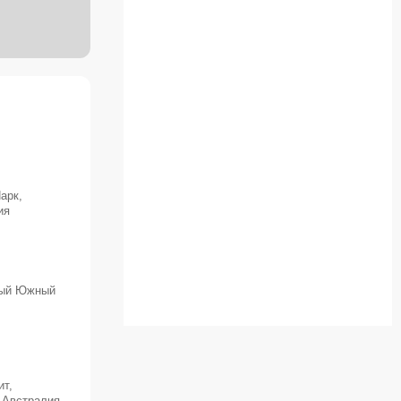
арк,
ия
вый Южный
ит,
 Австралия