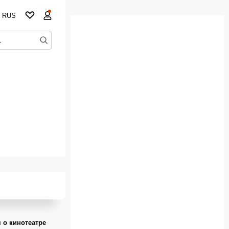
RUS
 о кинотеатре