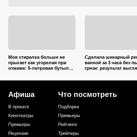
Моя стиралка больше не
Сделала шикарный ре
прыгает как угорелая при
ванной за 3 часа без п
отжиме: 5-литровая бутылка
грязи: результат выгл
сэкономила на ремонте
так, будто работала бр
несколько тысяч рублей
мастеров
Афиша
Что посмотреть
В прокате
Подборки
Кинотеатры
Премьеры
Премьеры
Рейтинги
Рецензии
Трейлеры