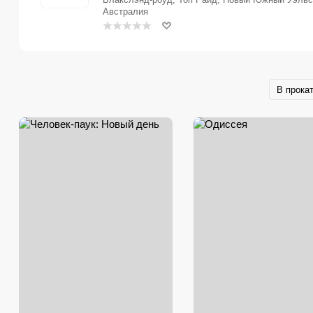
Австралия
В прока