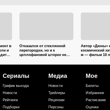
монт в
Отказался от стеклянной
Автор «Дюны»
ыли и
перегородки, но и к
космический хит
ядит
целлофановой шторке не
м — фильм 10 
игада
вернусь: от брызг в ванной в
на полке, преж
2026 году спасает такой
получить 2 ном
вариант
«Оскар»
Сериалы
Медиа
Мое
График выхода
Новости
Билеты
Новости
Трейлеры
Избранное
Рейтинги
Рецензии
Расписание
Подборки
Персоны
Оценки