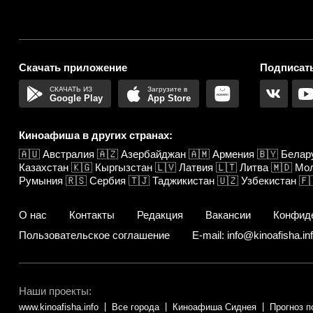
Скачать приложение
Подписать
Google Play
App Store
Киноафиша в других странах:
🇦🇺
Австралия
🇦🇿
Азербайджан
🇦🇲
Армения
🇧🇾
Белар
Казахстан
🇰🇬
Кыргызстан
🇱🇻
Латвия
🇱🇹
Литва
🇲🇩
Мо
Румыния
🇷🇸
Сербия
🇹🇯
Таджикистан
🇺🇿
Узбекистан
🇫
О нас
Контакты
Редакция
Вакансии
Конфид
Пользовательское соглашение
E-mail: info@kinoafisha.in
Наши проекты:
www.kinoafisha.info
Все города
Киноафиша Сиднея
Прогноз п