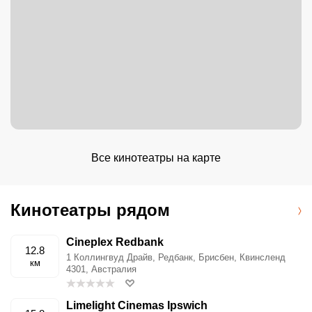
Все кинотеатры на карте
Кинотеатры рядом
Cineplex Redbank
12.8
1 Коллингвуд Драйв, Редбанк, Брисбен, Квинсленд
км
4301, Австралия
Limelight Cinemas Ipswich