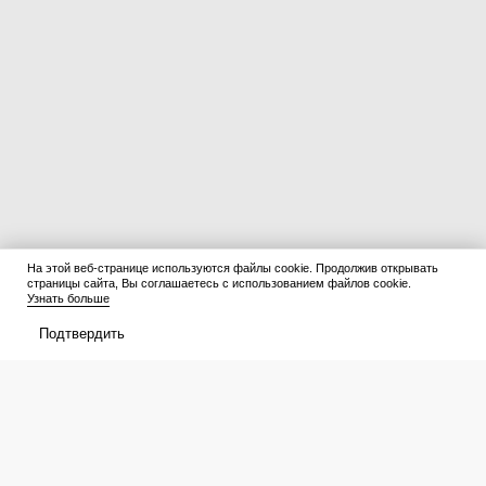
На этой веб-странице используются файлы cookie. Продолжив открывать
страницы сайта, Вы соглашаетесь с использованием файлов cookie.
Узнать больше
Подтвердить
Откусил и вернулся в детство:
Отказался от стеклянной
вкус тех самых котлет из СССР
перегородки, но и к
получите в два счета –
целлофановой шторке не