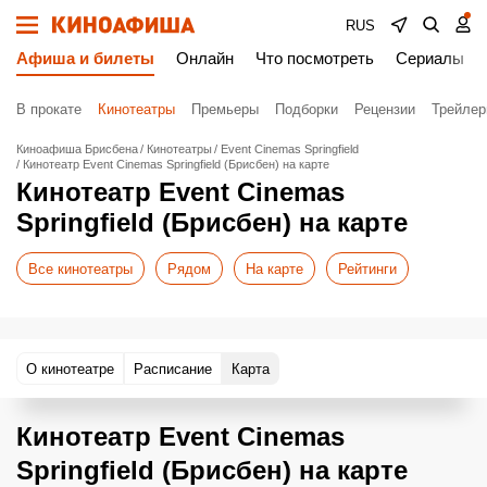
RUS
Афиша и билеты
Онлайн
Что посмотреть
Сериалы
В прокате
Кинотеатры
Премьеры
Подборки
Рецензии
Трейле
Киноафиша Брисбена
Кинотеатры
Event Cinemas Springfield
Кинотеатр Event Cinemas Springfield (Брисбен) на карте
Кинотеатр Event Cinemas
Springfield (Брисбен) на карте
Все кинотеатры
Рядом
На карте
Рейтинги
О кинотеатре
Расписание
Карта
Кинотеатр Event Cinemas
Springfield (Брисбен) на карте