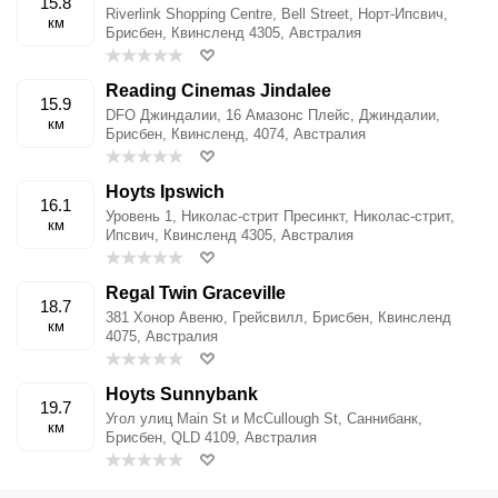
15.8
Riverlink Shopping Centre, Bell Street, Норт-Ипсвич,
км
Брисбен, Квинсленд 4305, Австралия
Reading Cinemas Jindalee
15.9
DFO Джиндалии, 16 Амазонс Плейс, Джиндалии,
км
Брисбен, Квинсленд, 4074, Австралия
Hoyts Ipswich
16.1
Уровень 1, Николас-стрит Пресинкт, Николас-стрит,
км
Ипсвич, Квинсленд 4305, Австралия
Regal Twin Graceville
18.7
381 Хонор Авеню, Грейсвилл, Брисбен, Квинсленд
км
4075, Австралия
Hoyts Sunnybank
19.7
Угол улиц Main St и McCullough St, Саннибанк,
км
Брисбен, QLD 4109, Австралия