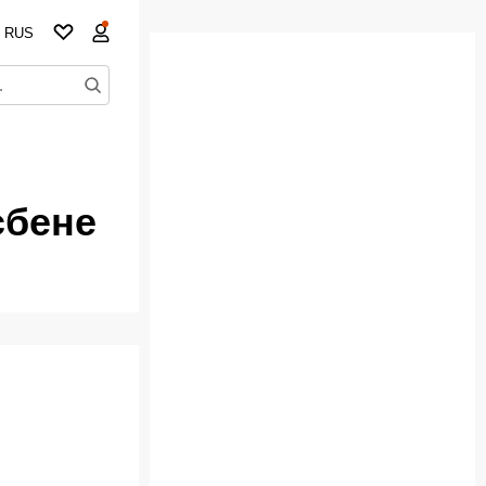
RUS
сбене