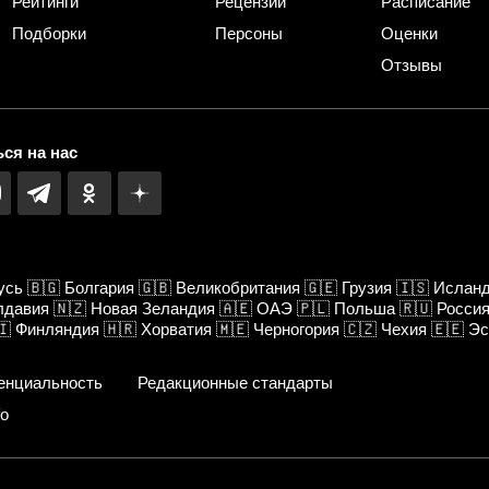
Рейтинги
Рецензии
Расписание
Подборки
Персоны
Оценки
Отзывы
ся на нас
усь
🇧🇬
Болгария
🇬🇧
Великобритания
🇬🇪
Грузия
🇮🇸
Ислан
лдавия
🇳🇿
Новая Зеландия
🇦🇪
ОАЭ
🇵🇱
Польша
🇷🇺
Росси
🇮
Финляндия
🇭🇷
Хорватия
🇲🇪
Черногория
🇨🇿
Чехия
🇪🇪
Эс
енциальность
Редакционные стандарты
fo