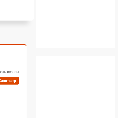
вать сеансы
Кинотеатр