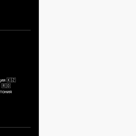
дия
🇰🇿
я
🇷🇴
тония