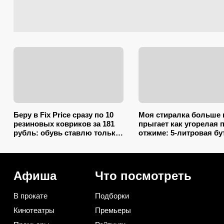
Беру в Fix Price сразу по 10
Моя стиралка больше 
резиновых ковриков за 181
прыгает как угорелая 
рубль: обувь ставлю только
отжиме: 5-литровая б
на один из них — нашла еще
сэкономила на ремонт
7 необычных применений
несколько тысяч рубл
Афиша
Что посмотреть
В прокате
Подборки
Кинотеатры
Премьеры