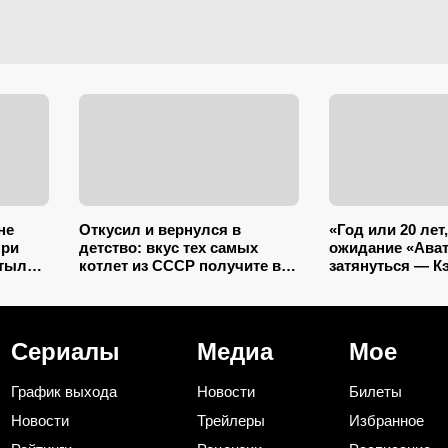
не
Откусил и вернулся в
«Год или 20 лет,
при
детство: вкус тех самых
ожидание «Ават
утылка
котлет из СССР получите в
затянуться — К
е
два счета – подслушал 5
задумал уйти н
ей
секретов шеф-повара
Сериалы
Медиа
Мое
График выхода
Новости
Билеты
Новости
Трейлеры
Избранное