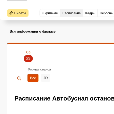
Билеты
О фильме
Расписание
Кадры
Персоны
Вся информация о фильме
Сб
29
Формат сеанса
Все
2D
Расписание Автобусная остановк