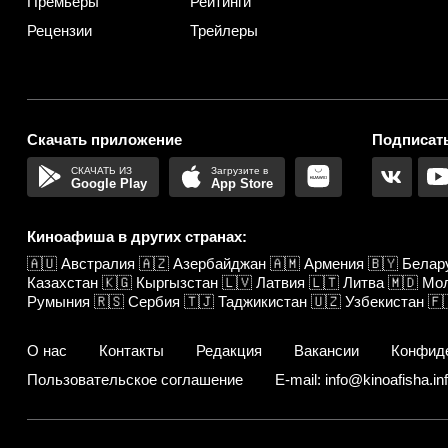
Премьеры
Рейтинги
Рецензии
Трейлеры
Скачать приложение
Подписать
Google Play
App Store
Киноафиша в других странах:
🇦🇺
Австралия
🇦🇿
Азербайджан
🇦🇲
Армения
🇧🇾
Белар
Казахстан
🇰🇬
Кыргызстан
🇱🇻
Латвия
🇱🇹
Литва
🇲🇩
Мо
Румыния
🇷🇸
Сербия
🇹🇯
Таджикистан
🇺🇿
Узбекистан
🇫
О нас
Контакты
Редакция
Вакансии
Конфид
Пользовательское соглашение
E-mail: info@kinoafisha.in