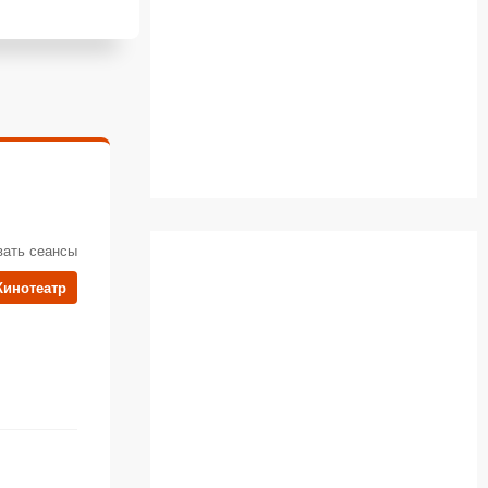
вать сеансы
Кинотеатр