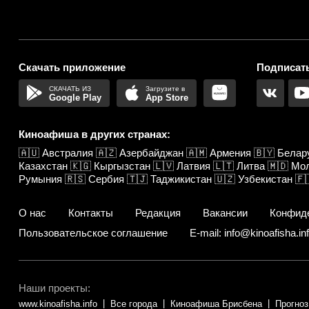
Скачать приложение
Подписать
Google Play
App Store
Киноафиша в других странах:
🇦🇺
Австралия
🇦🇿
Азербайджан
🇦🇲
Армения
🇧🇾
Белар
Казахстан
🇰🇬
Кыргызстан
🇱🇻
Латвия
🇱🇹
Литва
🇲🇩
Мо
Румыния
🇷🇸
Сербия
🇹🇯
Таджикистан
🇺🇿
Узбекистан
🇫
О нас
Контакты
Редакция
Вакансии
Конфид
Пользовательское соглашение
E-mail: info@kinoafisha.in
Наши проекты:
www.kinoafisha.info
Все города
Киноафиша Брисбена
Прогноз