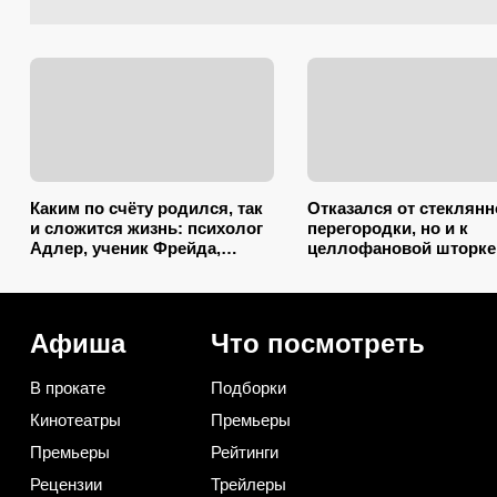
Каким по счёту родился, так
Отказался от стеклянн
и сложится жизнь: психолог
перегородки, но и к
Адлер, ученик Фрейда,
целлофановой шторке
объяснил, как очередность
вернусь: от брызг в ва
влияет на судьбу
2026 году спасает тако
вариант
Афиша
Что посмотреть
В прокате
Подборки
Кинотеатры
Премьеры
Премьеры
Рейтинги
Рецензии
Трейлеры