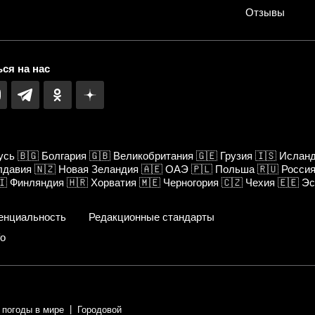
Отзывы
ся на нас
усь
🇧🇬
Болгария
🇬🇧
Великобритания
🇬🇪
Грузия
🇮🇸
Ислан
лдавия
🇳🇿
Новая Зеландия
🇦🇪
ОАЭ
🇵🇱
Польша
🇷🇺
Росси
🇮
Финляндия
🇭🇷
Хорватия
🇲🇪
Черногория
🇨🇿
Чехия
🇪🇪
Эс
енциальность
Редакционные стандарты
fo
 погоды в мире
Городовой