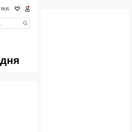
RUS
одня