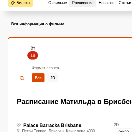
Билеты
О фильме
Расписание
Новости
Статьи
Вся информация о фильме
Вт
18
Формат сеанса
Все
2D
Расписание Матильда в Брисбене
2D
Palace Barracks Brisbane
61 Петри Террас, Брисбен, Квинсленд 4000,