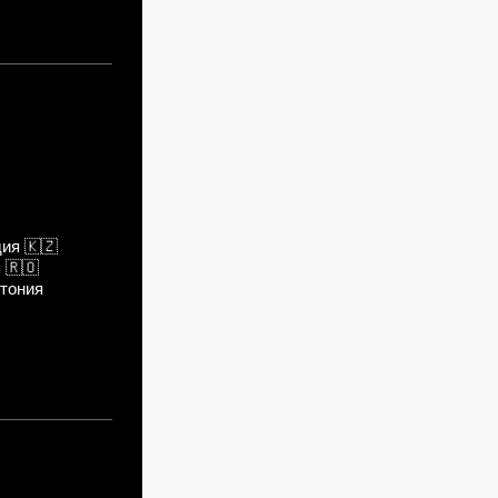
дия
🇰🇿
я
🇷🇴
тония