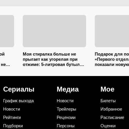
ой
Моя стиралка больше не
Подарок для п
прыгает как угорелая при
«Первого отдел
 не
отжиме: 5-литровая бутылка
показали нову
нной в
сэкономила на ремонте
торжественную 
й
несколько тысяч рублей
сезона (фото)
Сериалы
Медиа
Мое
График выхода
Новости
Билеты
Новости
Трейлеры
Избранное
Рейтинги
Рецензии
Расписание
Подборки
Персоны
Оценки