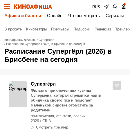
RUS
Афиша и билеты
Онлайн
Что посмотреть
Сериалы
В прокате
Кинотеатры
Премьеры
Подборки
Рецензии
Трейле
Киноафиша
Фильмы
Супергёрл
Расписание Супергёрл (2026) в Брисбене на сегодня
Расписание Супергёрл (2026) в
Брисбене на сегодня
Супергёрл
Фильм о приключениях кузины
Супермена, которая стремится найти
обидчика своего пса и помогает
маленькой сиротке отомстить за
родителей
приключения, фэнтези, боевик
2026 / США
Смотреть трейлер