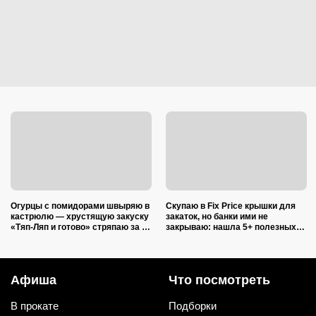
Огурцы с помидорами швыряю в
Скупаю в Fix Price крышки для
кастрюлю — хрустящую закуску
закаток, но банки ими не
«Тяп-Ляп и готово» стряпаю за 15
закрываю: нашла 5+ полезных
минут: и со стола ее первой
применений для дома и радуюсь
сметут
Афиша
Что посмотреть
В прокате
Подборки