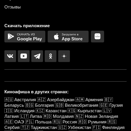
Отзывы
Скачать приложение
Google Play
App Store
Киноафиша в других странах:
🇦🇺
Австралия
🇦🇿
Азербайджан
🇦🇲
Армения
🇧🇾
Беларусь
🇧🇬
Болгария
🇬🇧
Великобритания
🇬🇪
Грузия
🇮🇸
Исландия
🇰🇿
Казахстан
🇰🇬
Кыргызстан
🇱🇻
Латвия
🇱🇹
Литва
🇲🇩
Молдавия
🇳🇿
Новая Зеландия
🇦🇪
ОАЭ
🇵🇱
Польша
🇷🇺
Россия
🇷🇴
Румыния
🇷🇸
Сербия
🇹🇯
Таджикистан
🇺🇿
Узбекистан
🇫🇮
Финляндия