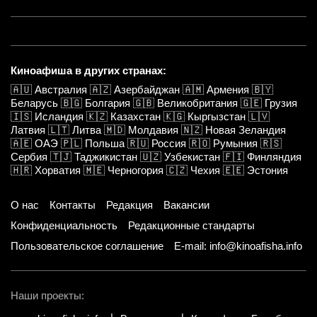
Киноафиша в других странах:
🇦🇺
Австралия
🇦🇿
Азербайджан
🇦🇲
Армения
🇧🇾
Беларусь
🇧🇬
Болгария
🇬🇧
Великобритания
🇬🇪
Грузия
🇮🇸
Исландия
🇰🇿
Казахстан
🇰🇬
Кыргызстан
🇱🇻
Латвия
🇱🇹
Литва
🇲🇩
Молдавия
🇳🇿
Новая Зеландия
🇦🇪
ОАЭ
🇵🇱
Польша
🇷🇺
Россия
🇷🇴
Румыния
🇷🇸
Сербия
🇹🇯
Таджикистан
🇺🇿
Узбекистан
🇫🇮
Финляндия
🇭🇷
Хорватия
🇲🇪
Черногория
🇨🇿
Чехия
🇪🇪
Эстония
О нас
Контакты
Редакция
Вакансии
Конфиденциальность
Редакционные стандарты
Пользовательское соглашение
E-mail: info@kinoafisha.info
Наши проекты: