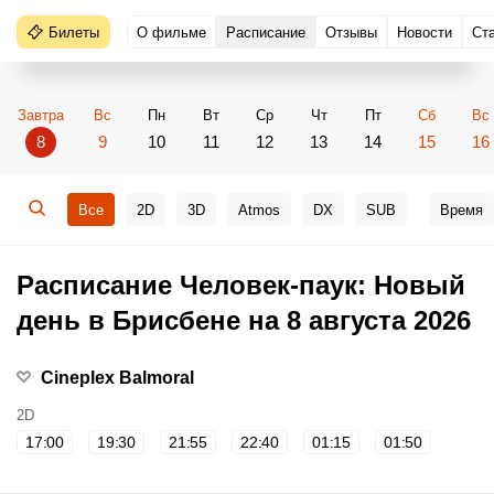
Билеты
О фильме
Расписание
Отзывы
Новости
Ст
Завтра
Вс
Пн
Вт
Ср
Чт
Пт
Сб
Вс
8
9
10
11
12
13
14
15
16
Все
2D
3D
Atmos
DX
SUB
Время
Расписание Человек-паук: Новый
день в Брисбене на 8 августа 2026
Cineplex Balmoral
2D
17:00
19:30
21:55
22:40
01:15
01:50