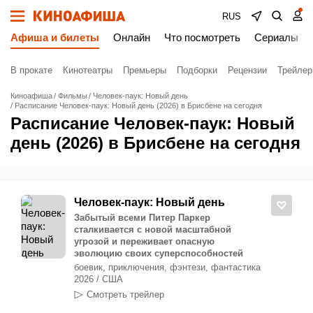
RUS
Афиша и билеты
Онлайн
Что посмотреть
Сериалы
В прокате
Кинотеатры
Премьеры
Подборки
Рецензии
Трейле
Киноафиша
Фильмы
Человек-паук: Новый день
Расписание Человек-паук: Новый день (2026) в Брисбене на сегодня
Расписание Человек-паук: Новый
день (2026) в Брисбене на сегодня
Человек-паук: Новый день
Забытый всеми Питер Паркер
сталкивается с новой масштабной
угрозой и переживает опасную
эволюцию своих суперспособностей
боевик, приключения, фэнтези, фантастика
2026 / США
Смотреть трейлер